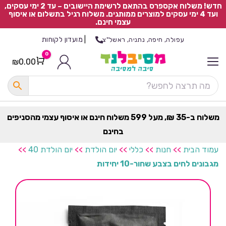
חדש! משלוח אקספרס בהתאם לרשימת היישובים – עד 2 ימי עסקים,
ועד 4 ימי עסקים למוצרים ממותגים. משלוח רגיל בתשלום או איסוף
עצמי חינם.
|
מועדון לקוחות
עפולה, חיפה, נתניה, ראשל"צ
0
₪
0.00
Cart
כ
ל
ה
ק
ט
משלוח ב-35 ₪, מעל 599 משלוח חינם או איסוף עצמי מהסניפים
ר
בחינם
ת
עמוד הבית
>>
חנות
>>
כללי
>>
יום הולדת
>>
יום הולדת 40
>>
מגבונים לחים בצבע שחור-10 יחידות