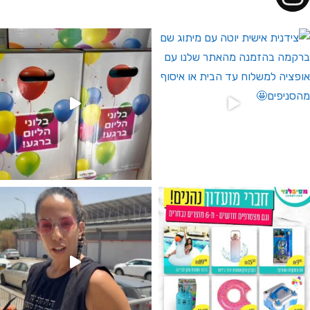
 לחברי מועדון ומצטרפים חדשים🤍
גילוי מין העובר רק במסיבלנד !! קיים