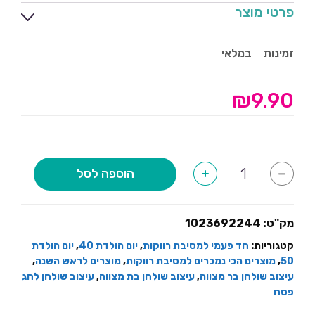
פרטי מוצר
זמינות
במלאי
₪
9.90
כמות
הוספה לסל
+
-
של
מגבונים
לחים
בצבע
שחור-10
מק"ט:
1023692244
יחידות
קטגוריות:
חד פעמי למסיבת רווקות
,
יום הולדת 40
,
יום הולדת
50
,
מוצרים הכי נמכרים למסיבת רווקות
,
מוצרים לראש השנה
,
עיצוב שולחן בר מצווה
,
עיצוב שולחן בת מצווה
,
עיצוב שולחן לחג
פסח