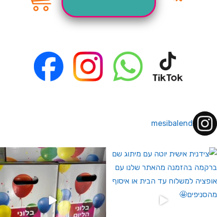
mesibalend
 לחברי מועדון ומצטרפים חדשים🤍