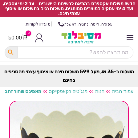
חדש! משלוח אקספרס בהתאם לרשימת היישובים – עד 2 ימי עסקים,
ועד 4 ימי עסקים למוצרים ממותגים. משלוח רגיל בתשלום או איסוף
עצמי חינם.
|
מועדון לקוחות
עפולה, חיפה, נתניה, ראשל"צ
0
₪
0.00
Cart
כ
ל
ה
ק
ט
משלוח ב-35 ₪, מעל 599 משלוח חינם או איסוף עצמי מהסניפים
ר
בחינם
ת
עמוד הבית
>>
חנות
>>
מנג'טים לקאפקייקס
>>
מאפינס שחור זהב