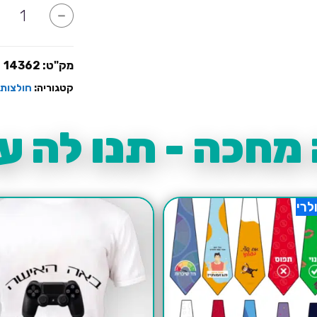
כמות
-
של
לכי
תספרי
לכולם
כמה
מק"ט:
14362
לייקים
קיבלנו
קטגוריה:
חולצות 
על
ההצעה
מחכה - תנו לה עו
לרי