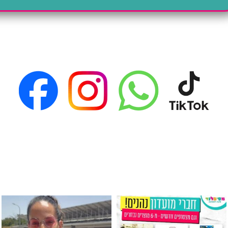
גילוי מין העובר רק במסיבלנד !! קיים
כוס נירוסטה ענקית שכול אחד צריך! קיימת באתר ובסני
המוצר הכי מבוקש ש