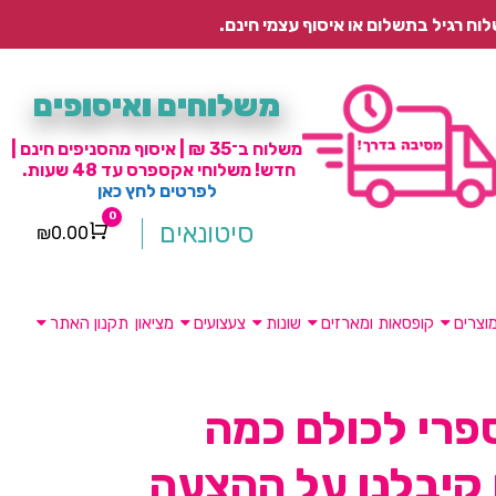
משלוחים ואיסופים
משלוח ב־35 ₪ | איסוף מהסניפים חינם |
חדש! משלוחי אקספרס עד 48 שעות.
לפרטים לחץ כאן
0
סיטונאים
₪
0.00
Cart
וצרים
קופסאות ומארזים
שונות
צעצועים
מציאון
תקנון האתר
פרי לכולם כמה
 קיבלנו על ההצעה