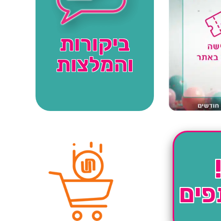
ביקורות
והמלצות
פים