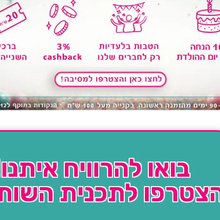
בואו להרוויח איתנו!
צטרפו לתכנית השות