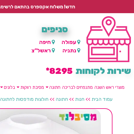
חדש! משלוח אקספרס בהתאם לרשימת היישובים – עד 2 ימי עסקים, ועד 4 ימי עסקים למוצרים ממותגים.
סניפים
עפולה
חיפה
נתניה
ראשל"צ
שירות לקוחות
8295*
מוצרי ראש השנה
מתנפחים לבריכה
חתונה
מסיבת רווקות
בלונים
עמוד הבית
>>
חנות
>>
חתונה
>>
חולצות מודפסות לחתונה