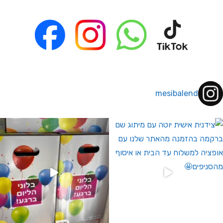
mesibalend
 לחברי מועדון ומצטרפים חדשים🤍