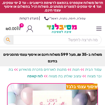
חדש! משלוח אקספרס בהתאם לרשימת היישובים – עד 2 ימי עסקים,
ועד 4 ימי עסקים למוצרים ממותגים. משלוח רגיל בתשלום או איסוף
עצמי חינם.
|
מועדון לקוחות
עפולה, חיפה, נתניה, ראשל"צ
0
₪
0.00
Cart
כ
ל
ה
ק
ט
משלוח ב-35 ₪, מעל 599 משלוח חינם או איסוף עצמי מהסניפים
ר
בחינם
ת
עמוד הבית
>>
חנות
>>
מתנות לאורחים מזכרת מהאירוע
>>
בת
ובר מצווה
>>
עיצוב שולחן בת מצווה
>>
לוח קאפה
איסוף עצמי בלבד