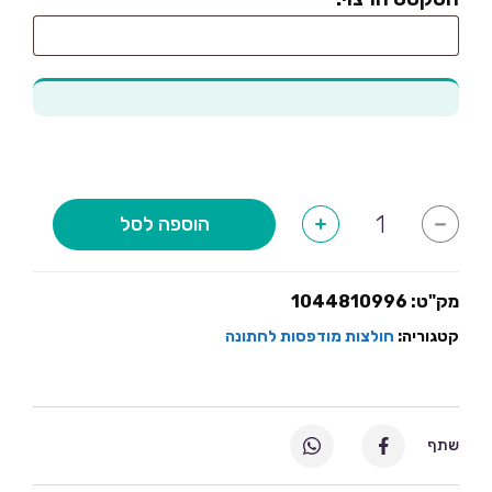
כמות
הוספה לסל
+
-
של
לא
יהיה
קולולו
בחתונה
מק"ט:
1044810996
קטגוריה:
חולצות מודפסות לחתונה
שתף