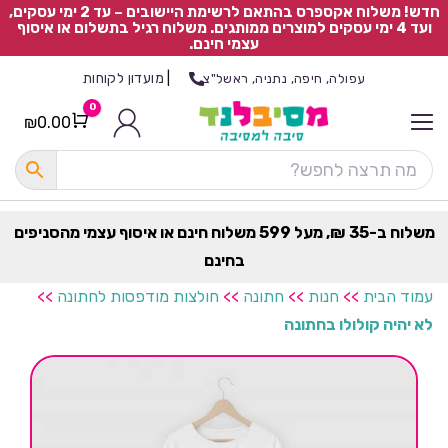
חדש! משלוח אקספרס בהתאם לרשימת היישובים – עד 2 ימי עסקים,
ועד 4 ימי עסקים למוצרים ממותגים. משלוח רגיל בתשלום או איסוף
עצמי חינם.
|
מועדון לקוחות
עפולה, חיפה, נתניה, ראשל"צ
0
₪
0.00
Cart
כ
ל
ה
ק
ט
משלוח ב-35 ₪, מעל 599 משלוח חינם או איסוף עצמי מהסניפים
ר
בחינם
ת
עמוד הבית
>>
חנות
>>
חתונה
>>
חולצות מודפסות לחתונה
>>
לא יהיה קולולו בחתונה