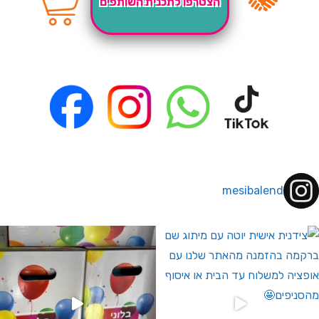
הצטרפו לתכנית השותפים
mesibalend
 לחברי מועדון ומצטרפים חדשים🤍