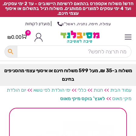
חדש! משלוח אקספרס בהתאם לרשימת היישובים – עד 2 ימי עסקים,
ועד 4 ימי עסקים למוצרים ממותגים. משלוח רגיל בתשלום או איסוף
עצמי חינם.
|
מועדון לקוחות
עפולה, חיפה, נתניה, ראשל"צ
0
₪
0.00
Cart
כ
ל
ה
ק
ט
משלוח ב-35 ₪, מעל 599 משלוח חינם או איסוף עצמי מהסניפים
ר
בחינם
ת
עמוד הבית
>>
חנות
>>
כללי
>>
ימי הולדת לפי נושא
>>
יום הולדת
מיקי מאוס
>>
לאנץ' בוקס מיקי מאוס