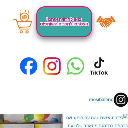
בואו להרוויח איתנו!
הצטרפו לתכנית השותפים
mesibalend
 לחברי מועדון ומצטרפים חדשים🤍