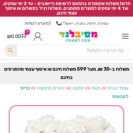
חדש! משלוח אקספרס בהתאם לרשימת היישובים – עד 2 ימי עסקים,
ועד 4 ימי עסקים למוצרים ממותגים. משלוח רגיל בתשלום או איסוף
עצמי חינם.
|
מועדון לקוחות
עפולה, חיפה, נתניה, ראשל"צ
0
₪
0.00
Cart
כ
ל
ה
ק
ט
משלוח ב-35 ₪, מעל 599 משלוח חינם או איסוף עצמי מהסניפים
ר
בחינם
ת
עמוד הבית
>>
חנות
>>
חתונה
>>
זוהרים לחתונה
>>
כרית
לטבעות