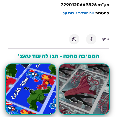
הנוקמים
מק"ט:
7290120669826
קטגוריה:
יום הולדת גיבורי על
שתף
המסיבה מחכה - תנו לה עוד טאצ'