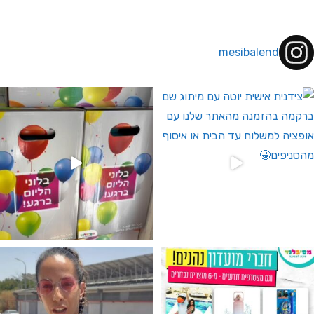
mesibalend
 לחברי מועדון ומצטרפים חדשים🤍
גילוי מין העובר רק במסיבלנד !! קיים