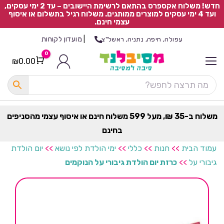
חדש! משלוח אקספרס בהתאם לרשימת היישובים – עד 2 ימי עסקים,
ועד 4 ימי עסקים למוצרים ממותגים. משלוח רגיל בתשלום או איסוף
עצמי חינם.
|
מועדון לקוחות
עפולה, חיפה, נתניה, ראשל"צ
0
₪
0.00
Cart
כ
ל
ה
ק
ט
משלוח ב-35 ₪, מעל 599 משלוח חינם או איסוף עצמי מהסניפים
ר
בחינם
ת
עמוד הבית
>>
חנות
>>
כללי
>>
ימי הולדת לפי נושא
>>
יום הולדת
גיבורי על
>>
כרזת יום הולדת גיבורי על הנוקמים