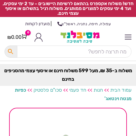
חדש! משלוח אקספרס בהתאם לרשימת היישובים – עד 2 ימי עסקים,
ועד 4 ימי עסקים למוצרים ממותגים. משלוח רגיל בתשלום או איסוף
עצמי חינם.
|
מועדון לקוחות
עפולה, חיפה, נתניה, ראשל"צ
0
₪
0.00
Cart
כ
ל
ה
ק
ט
משלוח ב-35 ₪, מעל 599 משלוח חינם או איסוף עצמי מהסניפים
ר
בחינם
ת
עמוד הבית
>>
חנות
>>
חד פעמי
>>
סכו"ם פלסטיק
>>
כפיות
מנטה וינטאג'