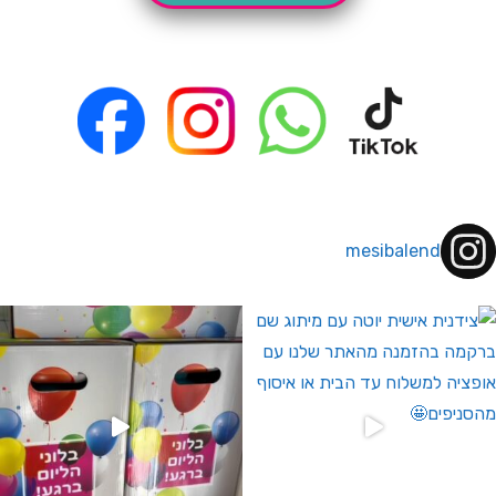
mesibalend
 לחברי מועדון ומצטרפים חדשים🤍