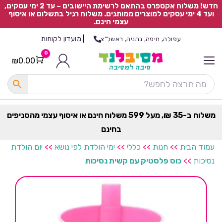
חדש! משלוח אקספרס בהתאם לרשימת היישובים – עד 2 ימי עסקים,
ועד 4 ימי עסקים למוצרים ממותגים. משלוח רגיל בתשלום או איסוף
עצמי חינם.
|
מועדון לקוחות
עפולה, חיפה, נתניה, ראשל"צ
0
₪
0.00
Cart
כ
ל
ה
ק
ט
משלוח ב-35 ₪, מעל 599 משלוח חינם או איסוף עצמי מהסניפים
ר
בחינם
ת
עמוד הבית
>>
חנות
>>
כללי
>>
ימי הולדת לפי נושא
>>
יום הולדת
נסיכות
>>
כוס פלסטיק עם קשית נסיכות