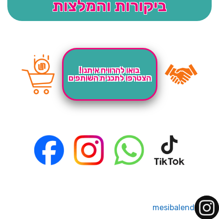
ביקורות והמלצות
בואו להרוויח איתנו!
הצטרפו לתכנית השותפים
mesibalend