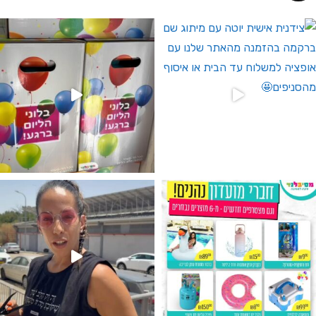
 לחברי מועדון ומצטרפים חדשים🤍
גילוי מין העובר רק במסיבלנד !! קיים