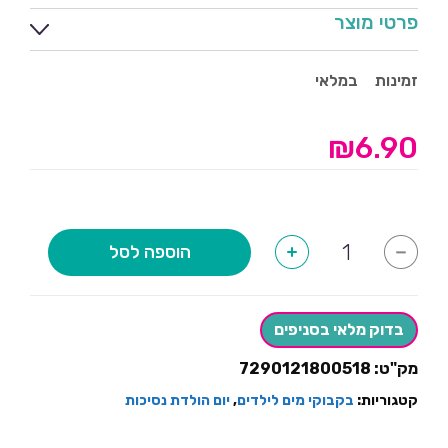
פרטי מוצר
זמינות
במלאי
₪
6.90
כמות
הוספה לסל
+
-
של
כוס
פלסטיק
עם
קשית
בדוק מלאי בסניפים
נסיכות
מק"ט:
7290121800518
קטגוריות:
בקבוקי מים לילדים
,
יום הולדת נסיכות