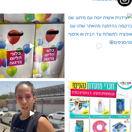
 לחברי מועדון ומצטרפים חדשים🤍
גילוי מין העובר רק במסיבלנד !! קיים