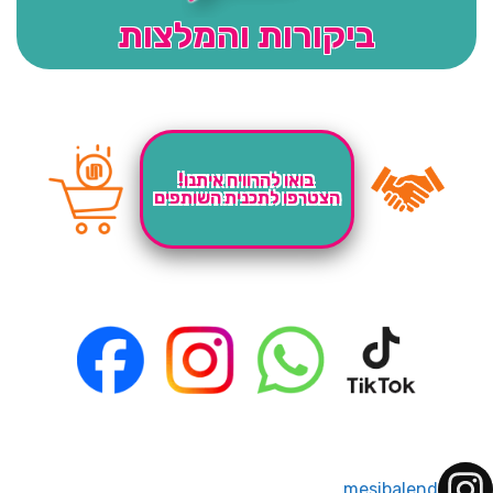
ביקורות והמלצות
בואו להרוויח איתנו!
הצטרפו לתכנית השותפים
mesibalend