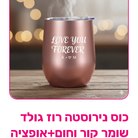
כוס נירוסטה רוז גולד
שומר קור וחום+אופציה