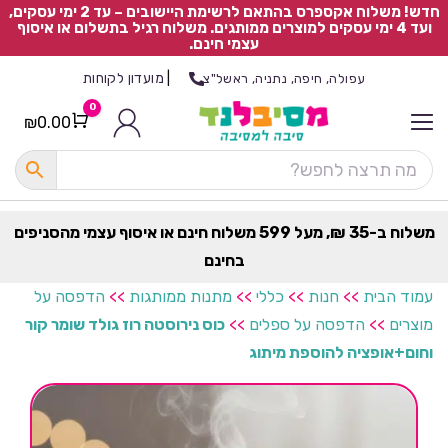
חדש! משלוח אקספרס בהתאם לרשימת היישובים – עד 2 ימי עסקים,
ועד 4 ימי עסקים למוצרים ממותגים. משלוח רגיל בתשלום או איסוף
עצמי חינם.
|
מועדון לקוחות
עפולה, חיפה, נתניה, ראשל"צ
0
₪
0.00
Cart
כ
ל
ה
ק
ט
משלוח ב-35 ₪, מעל 599 משלוח חינם או איסוף עצמי מהסניפים
ר
בחינם
ת
עמוד הבית
>>
חנות
>>
כללי
>>
מתנות ממותגות
>>
הדפסה על
מוצרים
>>
הדפסה על ספלים
>>
כוס נירוסטה רוז גולד שומר קור
וחום+אופציה להוספת מיתוג