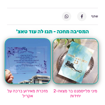
שתף
המסיבה מחכה - תנו לה עוד טאצ'
מיני פלייסמנט בר מצווה-2
מזכרת מאירוע ברכה על
יחידות
אקריל