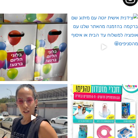
 לחברי מועדון ומצטרפים חדשים🤍
גילוי מין העובר רק במסיבלנד !! קיים