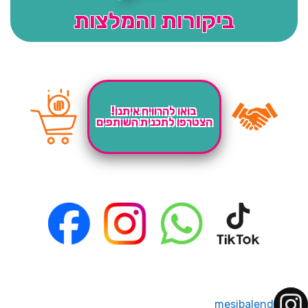
ביקורות והמלצות
בואו להרוויח איתנו!
הצטרפו לתכנית השותפים
mesibalend