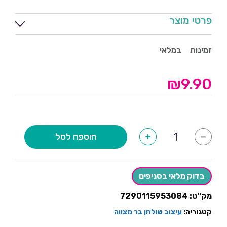
פרטי מוצר
זמינות
במלאי
₪
9.90
כמות
הוספה לסל
+
-
של
כוסות
נייר
בר
מצווה-10
בדוק מלאי בסניפים
יחידות
מק"ט:
7290115953084
קטגוריה:
עיצוב שולחן בר מצווה