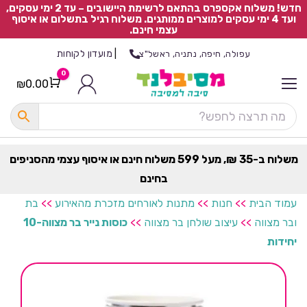
חדש! משלוח אקספרס בהתאם לרשימת היישובים – עד 2 ימי עסקים,
ועד 4 ימי עסקים למוצרים ממותגים. משלוח רגיל בתשלום או איסוף
עצמי חינם.
|
מועדון לקוחות
עפולה, חיפה, נתניה, ראשל"צ
0
₪
0.00
Cart
כ
ל
ה
ק
ט
משלוח ב-35 ₪, מעל 599 משלוח חינם או איסוף עצמי מהסניפים
ר
בחינם
ת
עמוד הבית
>>
חנות
>>
מתנות לאורחים מזכרת מהאירוע
>>
בת
ובר מצווה
>>
עיצוב שולחן בר מצווה
>>
כוסות נייר בר מצווה-10
יחידות