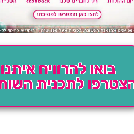
בואו להרוויח איתנו!
צטרפו לתכנית השות