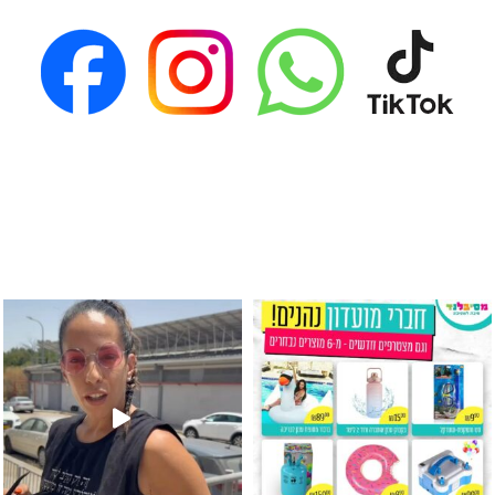
גילוי מין העובר רק במסיבלנד !! קיים
כוס נירוסטה ענקית שכול אחד צריך! קיימת באתר ובסני
המוצר הכי מבוקש ש