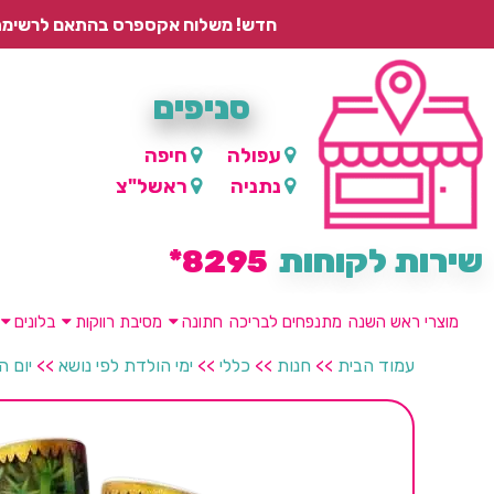
חדש! משלוח אקספרס בהתאם לרשימת היישובים – עד 2 ימי עסקים, ועד 4 ימי עסקים למוצרים ממותגים.
סניפים
עפולה
חיפה
נתניה
ראשל"צ
שירות לקוחות
8295*
מוצרי ראש השנה
מתנפחים לבריכה
חתונה
מסיבת רווקות
בלונים
עמוד הבית
>>
חנות
>>
כללי
>>
ימי הולדת לפי נושא
>>
יום ה