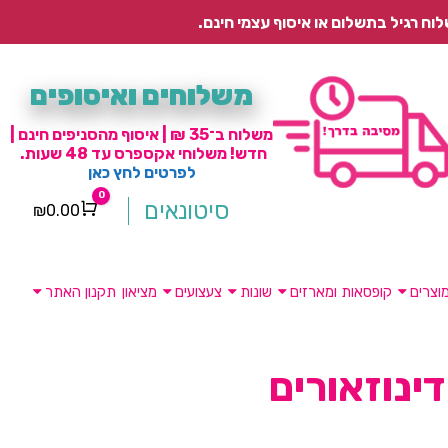
משלוחים ואיסופים
משלוח ב־35 ₪ | איסוף מהסניפים חינם |
חדש! משלוחי אקספרס עד 48 שעות.
לפרטים לחץ כאן
0
סיטונאים
₪
0.00
Cart
וצרים
קופסאות ומארזים
שונות
צעצועים
מציאון
תקנון האתר
דינוזאורים