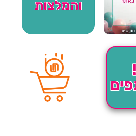
והמלצות
פים