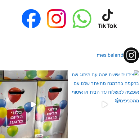
mesibalend
 לחברי מועדון ומצטרפים חדשים🤍