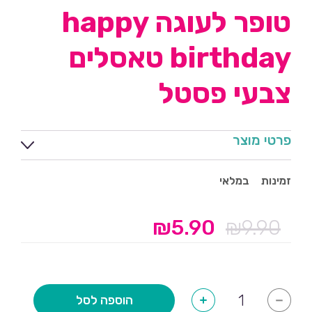
טופר לעוגה happy
birthday טאסלים
צבעי פסטל
פרטי מוצר
זמינות
במלאי
₪
5.90
₪
9.90
המחיר
המחיר
המקורי
הנוכחי
היה:
הוא:
₪5.90.
₪9.90.
כמות
הוספה לסל
+
-
של