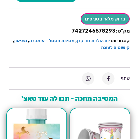
טופר
לעוגה
happy
birthday
בדוק מלאי בסניפים
טאסלים
צבעי
מק"ט:
7427246578293
פסטל
קטגוריות:
יום הולדת חד קרן
,
מסיבת פסטל - אומברה
,
מציאון
,
קישוטים לעוגה
שתף
המסיבה מחכה - תנו לה עוד טאצ'