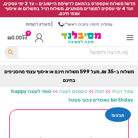
חדש! משלוח אקספרס בהתאם לרשימת היישובים – עד 2 ימי עסקים,
ועד 4 ימי עסקים למוצרים ממותגים. משלוח רגיל בתשלום או איסוף
עצמי חינם.
|
מועדון לקוחות
עפולה, חיפה, נתניה, ראשל"צ
0
₪
0.00
Cart
כ
ל
ה
ק
ט
משלוח ב-35 ₪, מעל 599 משלוח חינם או איסוף עצמי מהסניפים
ר
בחינם
ת
עמוד הבית
>>
חנות
>>
קישוטים לעוגה
>>
טופר לעוגה happy
birthday טאסלים צבעי פסטל
מבצע!