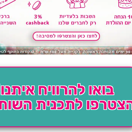
בואו להרוויח איתנו!
צטרפו לתכנית השות