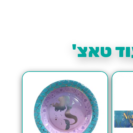
ד טאצ'