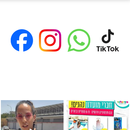
גילוי מין העובר רק במסיבלנד !! קיים
כוס נירוסטה ענקית שכול אחד צריך! קיימת באתר ובסני
המוצר הכי מבוקש ש