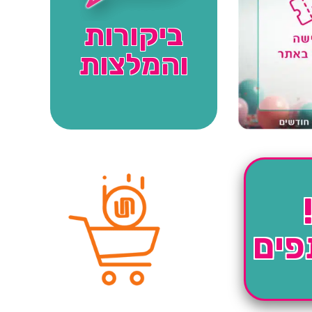
ביקורות
והמלצות
פים