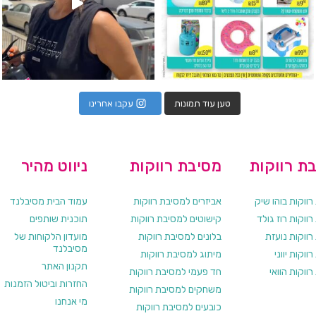
טען עוד תמונות
עקבו אחרינו
ת רווקות
מסיבת רווקות
ניווט מהיר
ווקות בוהו שיק
אביזרים למסיבת רווקות
עמוד הבית מסיבלנד
ווקות רוז גולד
קישוטים למסיבת רווקות
תוכנית שותפים
רווקות נועזת
בלונים למסיבת רווקות
מועדון הלקוחות של
מסיבלנד
ווקות יווני
מיתוג למסיבת רווקות
תקנון האתר
ווקות הוואי
חד פעמי למסיבת רווקות
החזרות וביטול הזמנות
משחקים למסיבת רווקות
מי אנחנו
כובעים למסיבת רווקות