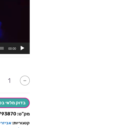
00:00
כמות
-
של
חרב
אורות
עם
לייזר
בדוק מלאי בס
מק"ט:
793870
קטגוריות:
אביזרי