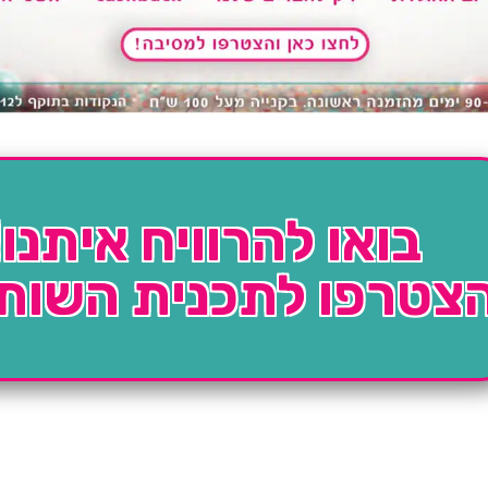
בואו להרוויח איתנו!
צטרפו לתכנית השות