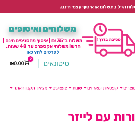
משלוחים ואיסופים
משלוח ב־35 ₪ | איסוף מהסניפים חינם |
חדש! משלוחי אקספרס עד 48 שעות.
לפרטים לחץ כאן
0
סיטונאים
₪
0.00
Cart
וצרים
קופסאות ומארזים
שונות
צעצועים
מציאון
תקנון האתר
רות עם לייזר