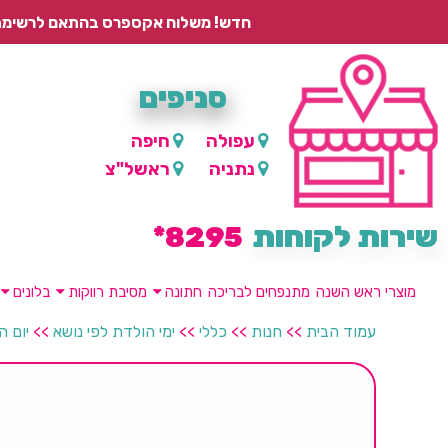
חדש! משלוח אקספרס בהתאם לרשימת היישובים – עד 2 ימי עסקים, ועד 4 ימי עסקים למוצרים ממותגים.
סניפים
עפולה
חיפה
נתניה
ראשל"צ
שירות לקוחות
8295*
מוצרי ראש השנה
מתנפחים לבריכה
חתונה
מסיבת רווקות
בלונים
עמוד הבית
>>
חנות
>>
כללי
>>
ימי הולדת לפי נושא
>>
יום ה