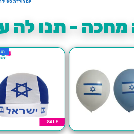
יום הולדת ספיידר
מחכה - תנו לה עו
הנח
SALE!