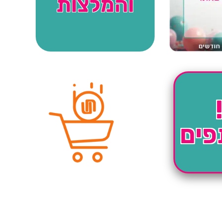
והמלצות
פים