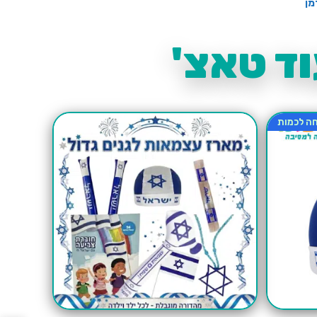
מן
ד טאצ'
ה לכמות