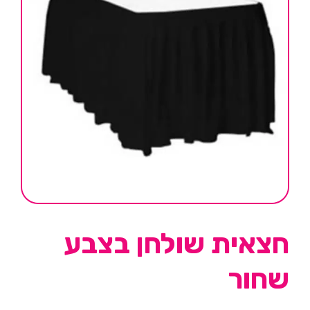
חצאית שולחן בצבע
שחור