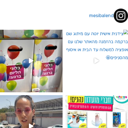
mesibalend
 לחברי מועדון ומצטרפים חדשים🤍
גילוי מין העובר רק במסיבלנד !! קיים