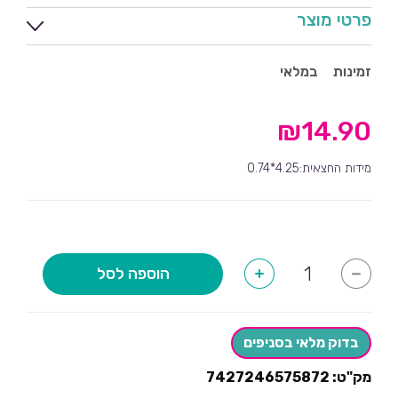
פרטי מוצר
זמינות
במלאי
₪
14.90
מידות החצאית:4.25*0.74
כמות
הוספה לסל
+
-
של
חצאית
שולחן
בצבע
שחור
בדוק מלאי בסניפים
מק"ט:
7427246575872