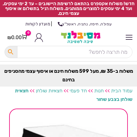
חדש! משלוח אקספרס בהתאם לרשימת היישובים – עד 2 ימי עסקים,
ועד 4 ימי עסקים למוצרים ממותגים. משלוח רגיל בתשלום או איסוף
עצמי חינם.
|
מועדון לקוחות
עפולה, חיפה, נתניה, ראשל"צ
0
₪
0.00
Cart
כ
ל
ה
ק
ט
משלוח ב-35 ₪, מעל 599 משלוח חינם או איסוף עצמי מהסניפים
ר
בחינם
ת
עמוד הבית
>>
חנות
>>
חד פעמי
>>
חצאיות שולחן
>>
חצאית
שולחן בצבע שחור