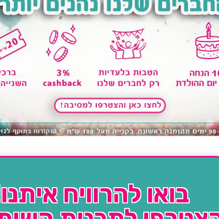
בואו להרוויח איתנו!
צטרפו לתכנית השות