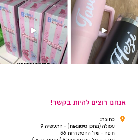
אנחנו רוצים להיות בקשר!
כתובת:
עפולה (מחסן סיטונאות) - התעשייה 9
חיפה - שד' ההסתדרות 56
נתניה - רח' גיבורי ישראל 5 (מתחם נצבא )