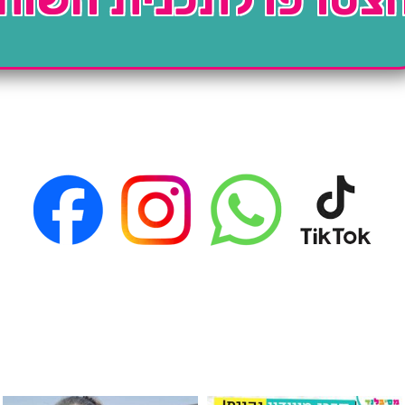
גילוי מין העובר רק במסיבלנד !! קיים
כוס נירוסטה ענקית שכול אחד צריך! קיימת באתר ובסני
המוצר הכי מבוקש ש