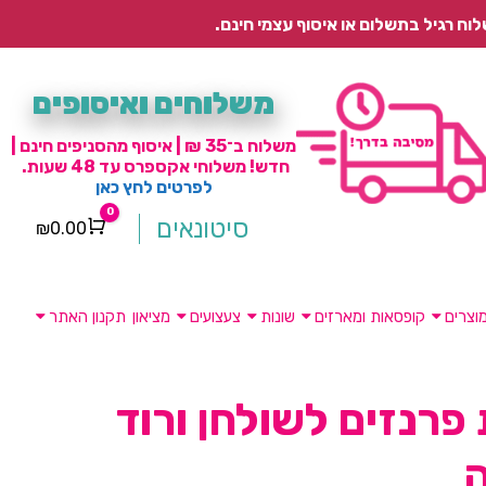
משלוחים ואיסופים
משלוח ב־35 ₪ | איסוף מהסניפים חינם |
חדש! משלוחי אקספרס עד 48 שעות.
לפרטים לחץ כאן
0
סיטונאים
₪
0.00
Cart
וצרים
קופסאות ומארזים
שונות
צעצועים
מציאון
תקנון האתר
פרנזים לשולחן ורוד