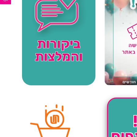
ביקורות
והמלצות
פים