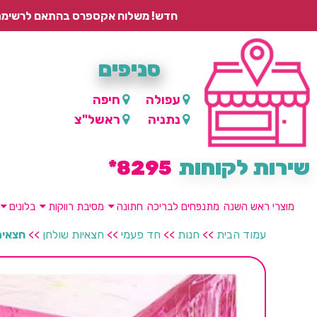
חדש! משלוח אקספרס בהתאם לרשימת היישובים – עד 2 ימי עסקים, ועד 4 ימי עסקים למוצרים ממותגים.
סניפים
עפולה
חיפה
נתניה
ראשל"צ
שירות לקוחות
8295*
מוצרי ראש השנה
מתנפחים לבריכה
חתונה
מסיבת רווקות
בלונים
עמוד הבית
>>
חנות
>>
חד פעמי
>>
חצאיות שולחן
>>
חצאית