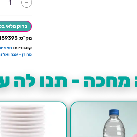
-
של
חצאית
פרנזים
לשולחן
ורוד
בדוק מלאי בס
פוקסיה
מק"ט:
159393
קטגוריות:
חצאיות
פרוזן - אנה ואלז
מחכה - תנו לה עו