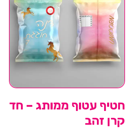
חטיף עטוף ממותג – חד
קרן זהב