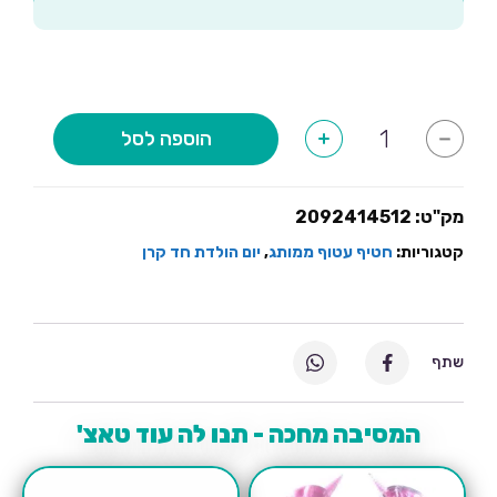
כמות
הוספה לסל
+
-
של
חטיף
עטוף
ממותג
–
מק"ט:
2092414512
חד
קרן
קטגוריות:
חטיף עטוף ממותג
,
יום הולדת חד קרן
זהב
שתף
המסיבה מחכה - תנו לה עוד טאצ'