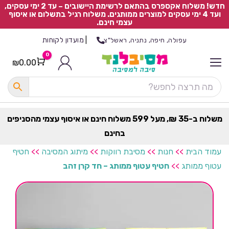
חדש! משלוח אקספרס בהתאם לרשימת היישובים – עד 2 ימי עסקים,
ועד 4 ימי עסקים למוצרים ממותגים. משלוח רגיל בתשלום או איסוף
עצמי חינם.
|
מועדון לקוחות
עפולה, חיפה, נתניה, ראשל"צ
0
₪
0.00
Cart
כ
ל
ה
ק
ט
משלוח ב-35 ₪, מעל 599 משלוח חינם או איסוף עצמי מהסניפים
ר
בחינם
ת
עמוד הבית
>>
חנות
>>
מסיבת רווקות
>>
מיתוג המסיבה
>>
חטיף
עטוף ממותג
>>
חטיף עטוף ממותג – חד קרן זהב