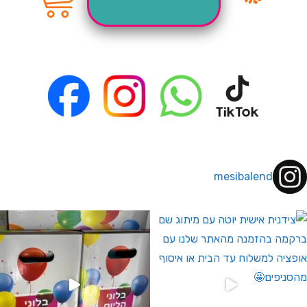
mesibalend
 לחברי מועדון ומצטרפים חדשים🤍