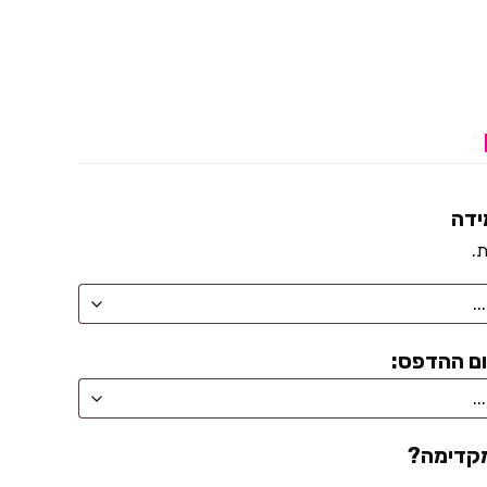
ידה
ת.
ם ההדפס:
מקדימה?