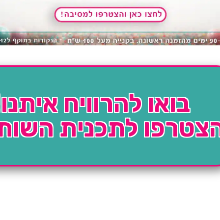
בואו להרוויח איתנו!
צטרפו לתכנית השות