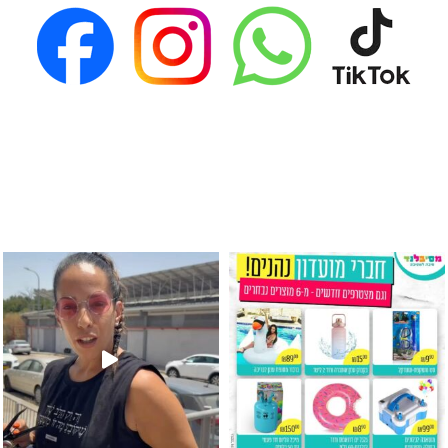
גילוי מין העובר רק במסיבלנד !! קיים
כוס נירוסטה ענקית שכול אחד צריך! קיימת באתר ובסני
המוצר הכי מבוקש ש