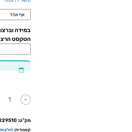
קישור לדוגמה
במידה וברצונ
הטקסט הרצוי
כמות
-
של
חולצות
חתן
זה
מה
מק"ט:
229510
זה
פאסה
קטגוריה:
חולצות 