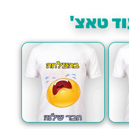
ד טאצ'