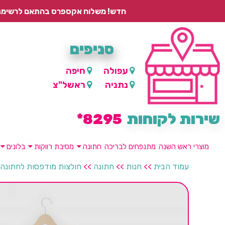
חדש! משלוח אקספרס בהתאם לרשימת היישובים – עד 2 ימי עסקים, ועד 4 ימי עסקים למוצרים ממותגים.
סניפים
עפולה
חיפה
נתניה
ראשל"צ
שירות לקוחות
8295*
מוצרי ראש השנה
מתנפחים לבריכה
חתונה
מסיבת רווקות
בלונים
עמוד הבית
>>
חנות
>>
חתונה
>>
חולצות מודפסות לחתונה