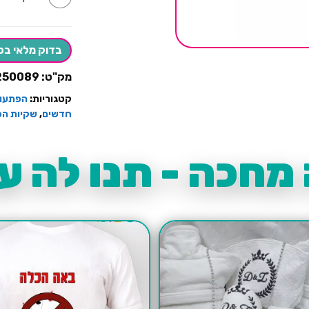
של
חוברת
צביעה
סוניק
גדולה+צבע
בדוק מלאי בס
מק"ט:
250089
קטגוריות:
הפתעות
חדשים
,
שקיות הפ
מחכה - תנו לה עו