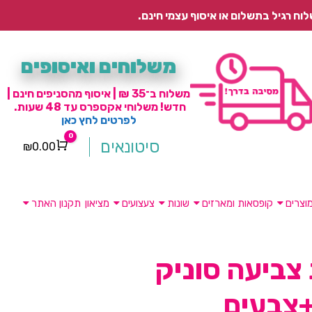
משלוחים ואיסופים
משלוח ב־35 ₪ | איסוף מהסניפים חינם |
חדש! משלוחי אקספרס עד 48 שעות.
לפרטים לחץ כאן
0
סיטונאים
₪
0.00
Cart
וצרים
קופסאות ומארזים
שונות
צעצועים
מציאון
תקנון האתר
צביעה סוניק
+צבעים