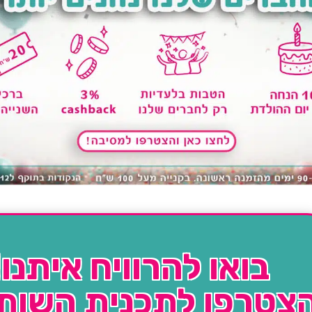
בואו להרוויח איתנו!
צטרפו לתכנית השות