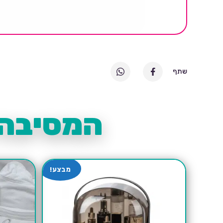
שתף
המסיבה 
מבצע!