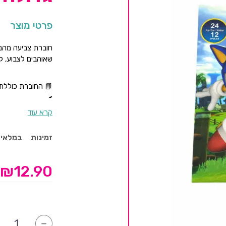
פרטי מוצר
חוברת צביעה מהנה
שאוהבים לצבוע, לי
📘 החוברת כוללת א
🖍 מגיע עם סט צבע
קרא עוד
🎨 מתאים לפעילות
👦👧 מתאים לילדי
זמינות
במלאי
תכולה:
₪
12.90
✔ 24 עמודי צביעה
✔ 12 צבעים
כמות
-