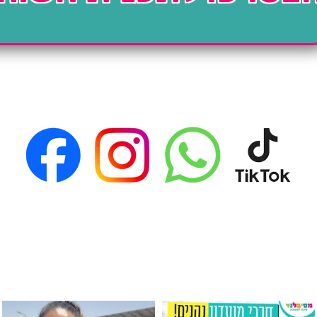
גילוי מין העובר רק במסיבלנד !! קיים
כוס נירוסטה ענקית שכול אחד צריך! קיימת באתר ובסני
המוצר הכי מבוקש ש