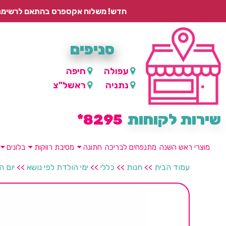
חדש! משלוח אקספרס בהתאם לרשימת היישובים – עד 2 ימי עסקים, ועד 4 ימי עסקים למוצרים ממותגים.
סניפים
עפולה
חיפה
נתניה
ראשל"צ
שירות לקוחות
8295*
מוצרי ראש השנה
מתנפחים לבריכה
חתונה
מסיבת רווקות
בלונים
עמוד הבית
>>
חנות
>>
כללי
>>
ימי הולדת לפי נושא
>>
יום ה