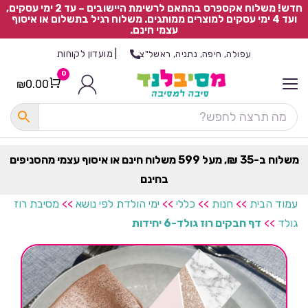
חדש! משלוח אקספרס בהתאם לרשימת היישובים – עד 2 ימי עסקים,
ועד 4 ימי עסקים למוצרים ממותגים. משלוח רגיל בתשלום או איסוף
עצמי חינם.
|
מועדון לקוחות
עפולה, חיפה, נתניה, ראשל"צ
0
₪
0.00
Cart
כ
ל
ה
ק
ט
משלוח ב-35 ₪, מעל 599 משלוח חינם או איסוף עצמי מהסניפים
ר
בחינם
ת
עמוד הבית
>>
חנות
>>
כללי
>>
ימי הולדת לפי נושא
>>
מסיבת רוז
גולד
>>
דף חבקים רוז גולד-6 יחידות