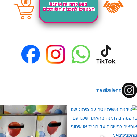
בואו להרוויח איתנו!
הצטרפו לתכנית השותפים
mesibalend
 לחברי מועדון ומצטרפים חדשים🤍