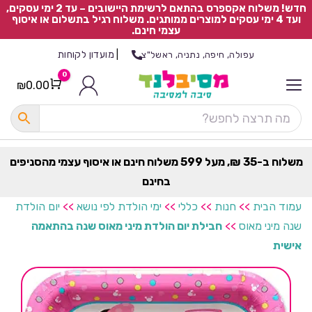
חדש! משלוח אקספרס בהתאם לרשימת היישובים – עד 2 ימי עסקים,
ועד 4 ימי עסקים למוצרים ממותגים. משלוח רגיל בתשלום או איסוף
עצמי חינם.
|
מועדון לקוחות
עפולה, חיפה, נתניה, ראשל"צ
0
₪
0.00
Cart
כ
ל
ה
ק
ט
משלוח ב-35 ₪, מעל 599 משלוח חינם או איסוף עצמי מהסניפים
ר
בחינם
ת
עמוד הבית
>>
חנות
>>
כללי
>>
ימי הולדת לפי נושא
>>
יום הולדת
שנה מיני מאוס
>>
חבילת יום הולדת מיני מאוס שנה בהתאמה
אישית