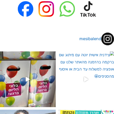
mesibalend
 לחברי מועדון ומצטרפים חדשים🤍
גילוי מין העובר רק במסיבלנד !! קיים