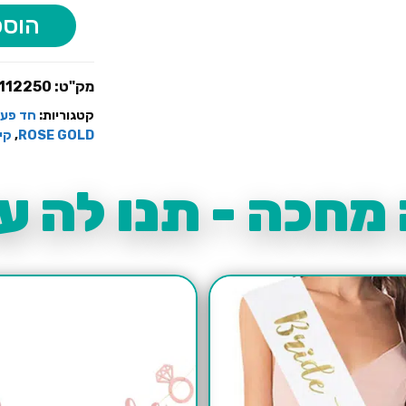
הוספ
מק"ט:
112250
קטגוריות:
חד פעמ
ROSE GOLD
,
קי
מחכה - תנו לה עו