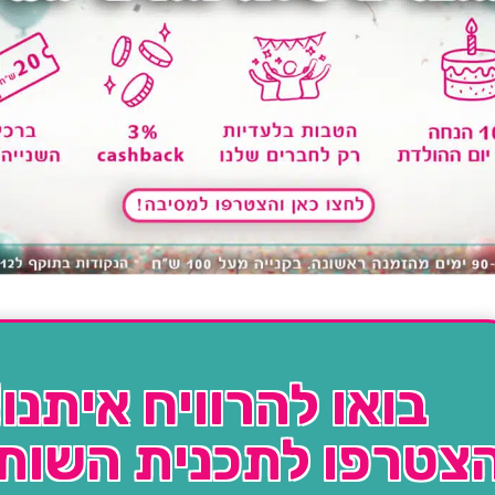
בואו להרוויח איתנו!
צטרפו לתכנית השות