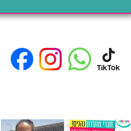
גילוי מין העובר רק במסיבלנד !! קיים
כוס נירוסטה ענקית שכול אחד צריך! קיימת באתר ובסני
המוצר הכי מבוקש ש