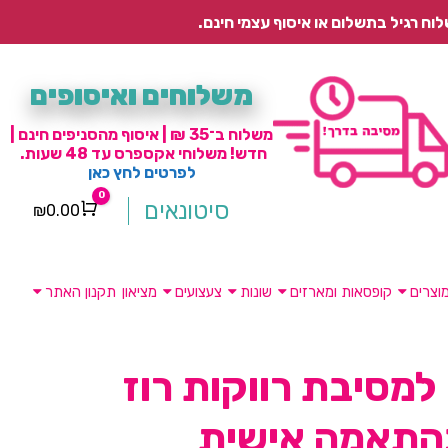
משלוחים ואיסופים
משלוח ב־35 ₪ | איסוף מהסניפים חינם |
חדש! משלוחי אקספרס עד 48 שעות.
לפרטים לחץ כאן
0
סיטונאים
₪
0.00
Cart
וצרים
קופסאות ומארזים
שונות
צעצועים
מציאון
תקנון האתר
למסיבת רווקות רוז
בהתאמה אישית