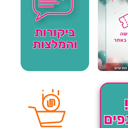
ביקורות
והמלצות
פים