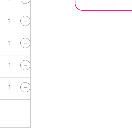
-
-
-
-