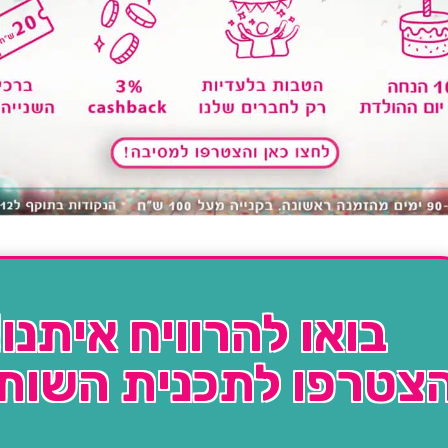
בואו להרוויח איתנו!
צטרפו לתכנית השות