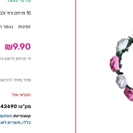
10 פרחים ורוד ולבן.
זמינות
נגמר ה
₪
9.90
זר פרחים לראש ורוד
מחיר מיוחד לרכישת 10 יחידות ומעל
המלאי אזל
מק"ט:
142690
קטגוריות:
הפתעות
כללי
,
מוצרים לשב