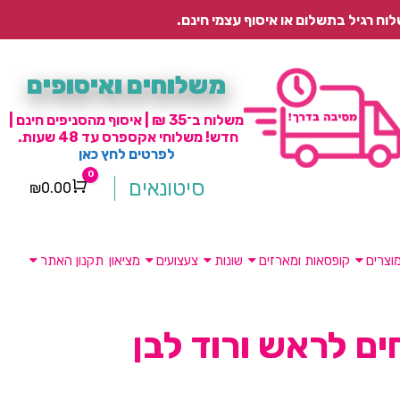
משלוחים ואיסופים
משלוח ב־35 ₪ | איסוף מהסניפים חינם |
חדש! משלוחי אקספרס עד 48 שעות.
לפרטים לחץ כאן
0
סיטונאים
₪
0.00
Cart
וצרים
קופסאות ומארזים
שונות
צעצועים
מציאון
תקנון האתר
ים לראש ורוד לבן