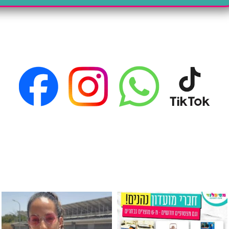
גילוי מין העובר רק במסיבלנד !! קיים
כוס נירוסטה ענקית שכול אחד צריך! קיימת באתר ובסני
המוצר הכי מבוקש ש