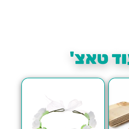
ד טאצ'