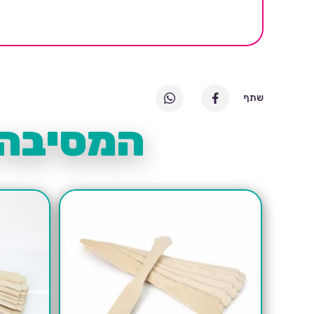
שתף
המסיבה 