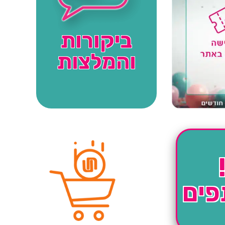
ביקורות
והמלצות
פים