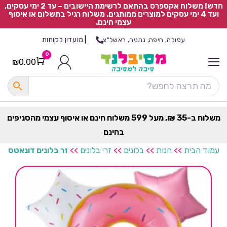
חדש! משלוח אקספרס בהתאם לרשימת היישובים – עד 2 ימי עסקים,
ועד 4 ימי עסקים למוצרים ממותגים. משלוח רגיל בתשלום או איסוף
עצמי חינם.
|
מועדון לקוחות
עפולה, חיפה, נתניה, ראשל"צ
0
₪
0.00
Cart
כ
ל
ה
ק
ט
משלוח ב-35 ₪, מעל 599 משלוח חינם או איסוף עצמי מהסניפים
ר
בחינם
ת
עמוד הבית
>>
חנות
>>
בלונים
>>
זרי בלונים
>>
זר בלונים דונאטס