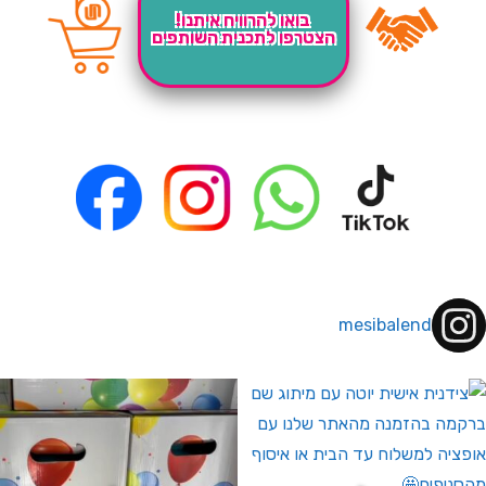
בואו להרוויח איתנו!
הצטרפו לתכנית השותפים
mesibalend
 לחברי מועדון ומצטרפים חדשים🤍