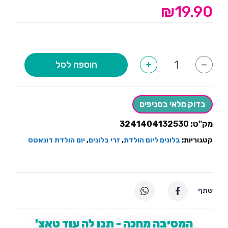
₪
19.90
כמות
הוספה לסל
+
-
של
זר
בלונים
דונאטס
בדוק מלאי בסניפים
מק"ט:
3241404132530
קטגוריות:
בלונים ליום הולדת
,
זרי בלונים
,
יום הולדת דונאטס
שתף
המסיבה מחכה - תנו לה עוד טאצ'