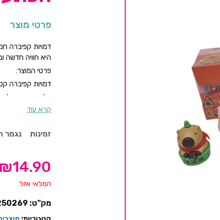
פרטי מוצר
דמויות קפיברה חמ
היא חוויה חדשה ו
פרטי המוצר:
דמויות קפיברה קטנ
כל קופסה מכילה 
קרא עוד
עשויות חומר איכותי
עיצוב חמוד וצבעוני
זמינות
נגמר ה
מושלם לאיסוף, מש
₪
14.90
המלאי אזל
מק"ט:
250269
קטגוריות:
מוצרים