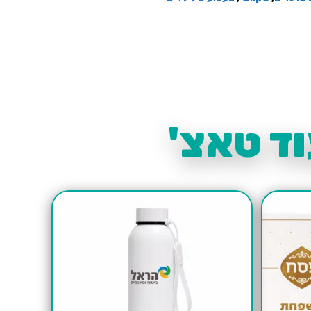
ד טאצ'