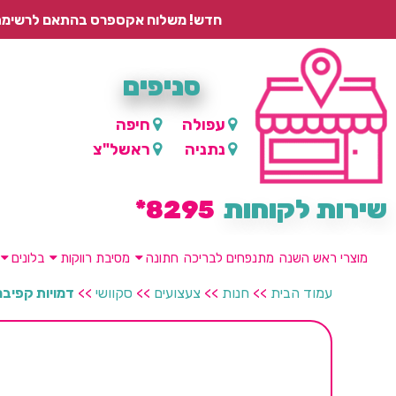
חדש! משלוח אקספרס בהתאם לרשימת היישובים – עד 2 ימי עסקים, ועד 4 ימי עסקים למוצרים ממותגים.
סניפים
עפולה
חיפה
נתניה
ראשל"צ
שירות לקוחות
8295*
מוצרי ראש השנה
מתנפחים לבריכה
חתונה
מסיבת רווקות
בלונים
עמוד הבית
>>
חנות
>>
צעצועים
>>
סקוושי
>>
דמויות קפיברה – 