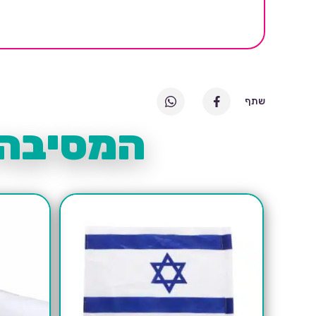
שתף
המסיבה 