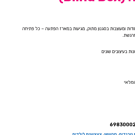
ודות ומעוצבות בסגנון מתוק, מגיעות במארז הפתעה – כל פתיחה
מרגשת.
ות בעיצובים שונים
דמות אחת בהפתעה
 ועמיד
מלאי
חק וקישוט
6983000
 טרנדים
,
סקוושי
,
צעצועים לילדים