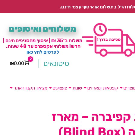
משלוחים ואיסופים
משלוח ב־35 ₪ | איסוף מהסניפים חינם |
חדש! משלוחי אקספרס עד 48 שעות.
לפרטים לחץ כאן
0
סיטונאים
₪
0.00
Cart
וצרים
קופסאות ומארזים
שונות
צעצועים
מציאון
תקנון האתר
 קפיברה – מארז
Blin)