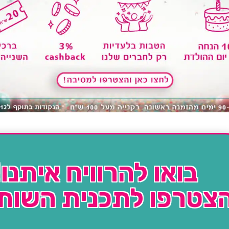
בואו להרוויח איתנו!
צטרפו לתכנית השות