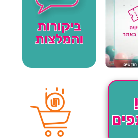
ביקורות
והמלצות
פים