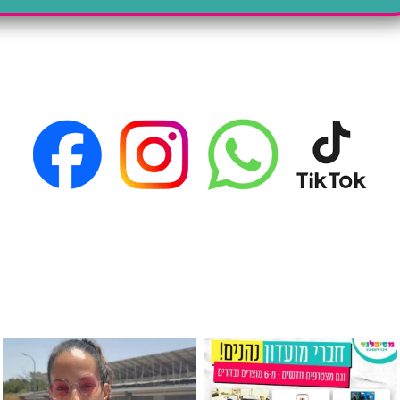
גילוי מין העובר רק במסיבלנד !! קיים
כוס נירוסטה ענקית שכול אחד צריך! קיימת באתר ובסני
המוצר הכי מבוקש ש