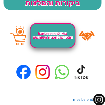
ביקורות והמלצות
בואו להרוויח איתנו!
הצטרפו לתכנית השותפים
mesibalend