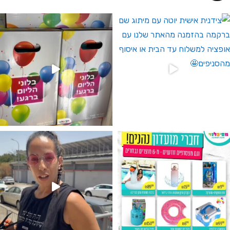
 לחברי מועדון ומצטרפים חדשים🤍
גילוי מין העובר רק במסיבלנד !! קיים