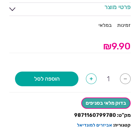
פרטי מוצר
זמינות
במלאי
₪
9.90
כמות
הוספה לסל
+
-
של
דגל
ספרד
על
מקל-
בדוק מלאי בסניפים
5
יחידות
מק"ט:
9871160799780
קטגוריה:
אביזרים למונדיאל