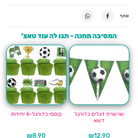
שתף
המסיבה מחכה - תנו לה עוד טאצ'
שרשרת דגלים כדורגל
קיסמי כדורגל-6 יחידות
דשא
₪
8.90
₪
12.90