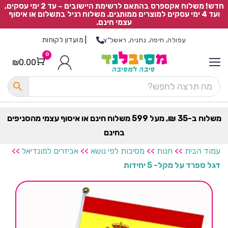
חדש! משלוח אקספרס בהתאם לרשימת היישובים – עד 2 ימי עסקים,
ועד 4 ימי עסקים למוצרים ממותגים. משלוח רגיל בתשלום או איסוף
עצמי חינם.
|
מועדון לקוחות
עפולה, חיפה, נתניה, ראשל"צ
0
₪
0.00
Cart
כ
ל
ה
ק
ט
משלוח ב-35 ₪, מעל 599 משלוח חינם או איסוף עצמי מהסניפים
ר
בחינם
ת
עמוד הבית
>>
חנות
>>
מסיבות לפי נושא
>>
אביזרים למונדיאל
>>
דגל ספרד על מקל- 5 יחידות