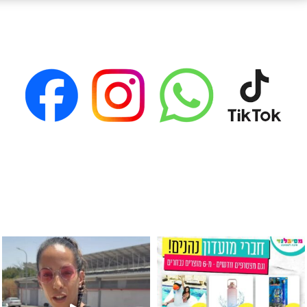
גילוי מין העובר רק במסיבלנד !! קיים
כוס נירוסטה ענקית שכול אחד צריך! קיימת באתר ובסני
המוצר הכי מבוקש ש