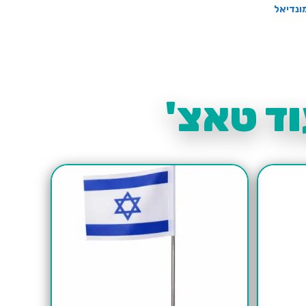
ונדיאל
ד טאצ'