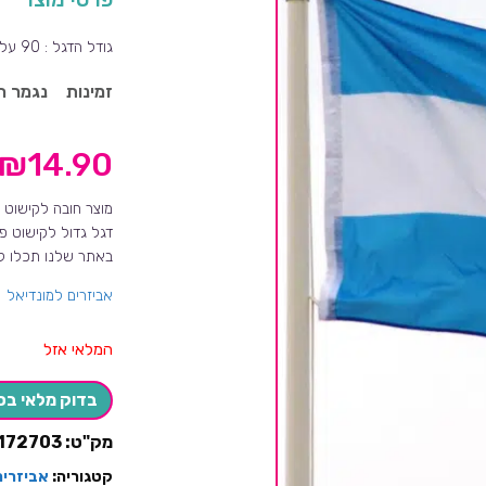
גודל הדגל : 90 על 150 עם 2 חורים מיועד לתליה על קיר
זמינות
נגמר ה
₪
14.90
מוצר חובה לקישוט ח
דגל גדול לקישוט פא
באתר שלנו תכלו למ
אביזרים למונדיאל
המלאי אזל
בדוק מלאי בס
מק"ט:
172703
קטגוריה:
אביזרים