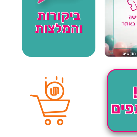
ביקורות
והמלצות
פים