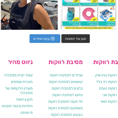
טען עוד תמונות
עקבו אחרינו
ת רווקות
מסיבת רווקות
ניווט מהיר
ווקות בוהו שיק
אביזרים למסיבת רווקות
עמוד הבית מסיבלנד
ווקות רוז גולד
קישוטים למסיבת רווקות
תוכנית שותפים
רווקות נועזת
בלונים למסיבת רווקות
מועדון הלקוחות של
מסיבלנד
ווקות יווני
מיתוג למסיבת רווקות
תקנון האתר
ווקות הוואי
חד פעמי למסיבת רווקות
החזרות וביטול הזמנות
משחקים למסיבת רווקות
מי אנחנו
כובעים למסיבת רווקות