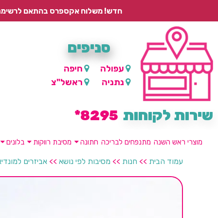
חדש! משלוח אקספרס בהתאם לרשימת היישובים – עד 2 ימי עסקים, ועד 4 ימי עסקים למוצרים ממותגים.
סניפים
עפולה
חיפה
נתניה
ראשל"צ
שירות לקוחות
8295*
מוצרי ראש השנה
מתנפחים לבריכה
חתונה
מסיבת רווקות
בלונים
עמוד הבית
>>
חנות
>>
מסיבות לפי נושא
>>
אביזרים למונדי