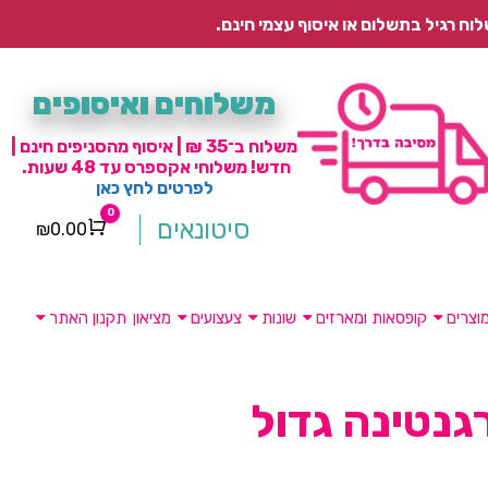
משלוחים ואיסופים
משלוח ב־35 ₪ | איסוף מהסניפים חינם |
חדש! משלוחי אקספרס עד 48 שעות.
לפרטים לחץ כאן
0
סיטונאים
₪
0.00
Cart
וצרים
קופסאות ומארזים
שונות
צעצועים
מציאון
תקנון האתר
גנטינה גדול