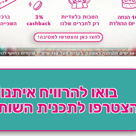
בואו להרוויח איתנו!
צטרפו לתכנית השות