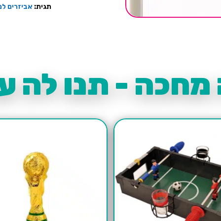
תגית:
אביזרים למ
מחכה - תנו לה עו