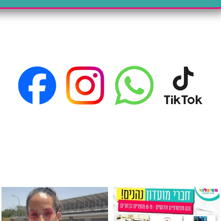
גילוי מין העובר רק במסיבלנד !! קיים
כוס נירוסטה ענקית שכול אחד צריך! קיימת באתר ובסני
המוצר הכי מבוקש ש