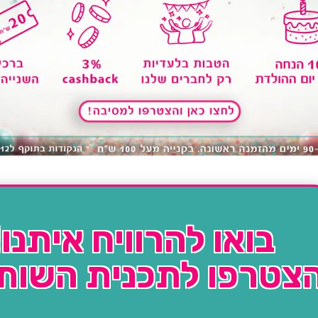
בואו להרוויח איתנו!
צטרפו לתכנית השות