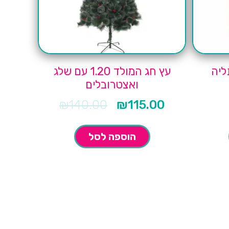
ליה
עץ חג המולד 1.20 עם שלג
ואצטרובלים
₪
140.00
₪
115.00
המחיר
המחיר
הנוכחי
המקורי
הוא:
היה:
₪140.00.
₪115.00.
הוספה לסל