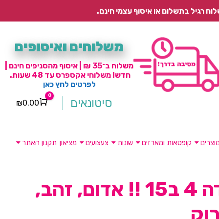
משלוחים ואיסופים
משלוח ב־35 ₪ | איסוף מהסניפים חינם |
חדש! משלוחי אקספרס עד 48 שעות.
לפרטים לחץ כאן
0
סיטונאים
₪
0.00
Cart
וצרים
קופסאות ומארזים
שונות
צעצועים
מציאון
תקנון האתר
גרילנדה 4 ב15 !! אדום, זהב,
רוק