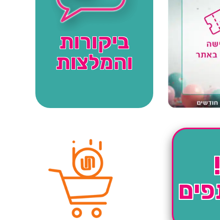
ביקורות
והמלצות
פים