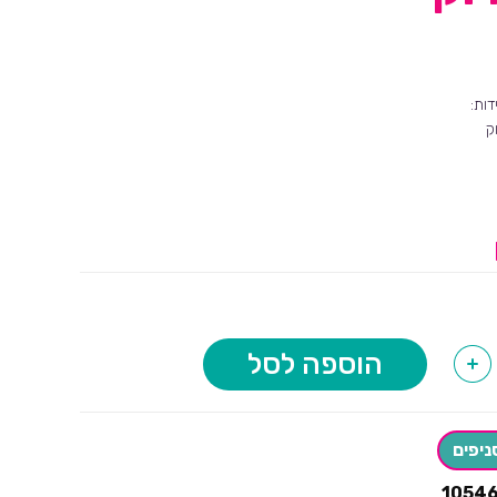
ק
הוספה לסל
+
ניפים
1054