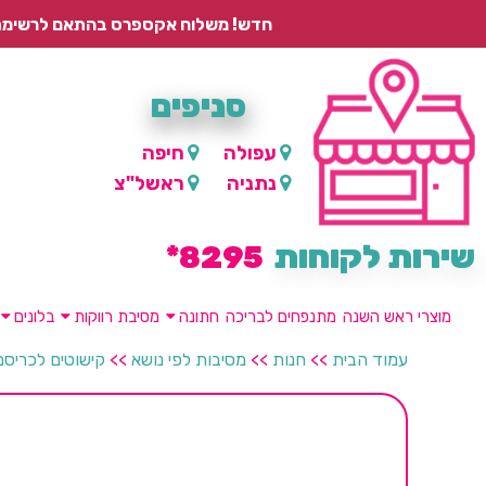
חדש! משלוח אקספרס בהתאם לרשימת היישובים – עד 2 ימי עסקים, ועד 4 ימי עסקים למוצרים ממותגים.
סניפים
עפולה
חיפה
נתניה
ראשל"צ
שירות לקוחות
8295*
מוצרי ראש השנה
מתנפחים לבריכה
חתונה
מסיבת רווקות
בלונים
עמוד הבית
>>
חנות
>>
מסיבות לפי נושא
>>
קישוטים לכריס