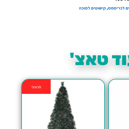
ם לכריסמס
,
קישוטים לסוכה
ד טאצ'
מבצע!