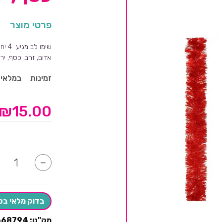
פרטי מוצר
שימו לב מגיע 4 יחידות:
אדום, זהב, כסף, ירו
זמינות
במלאי
₪
15.00
כמות
-
של
גרילנדה
4
ב15
!!
בדוק מלאי בס
אדום,
זהב,
מק"ט:
668794
כסף,