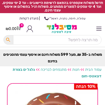
חדש! משלוח אקספרס בהתאם לרשימת היישובים – עד 2 ימי עסקים,
ועד 4 ימי עסקים למוצרים ממותגים. משלוח רגיל בתשלום או איסוף
עצמי חינם.
|
מועדון לקוחות
עפולה, חיפה, נתניה, ראשל"צ
0
₪
0.00
Cart
כ
ל
ה
ק
ט
משלוח ב-35 ₪, מעל 599 משלוח חינם או איסוף עצמי מהסניפים
ר
בחינם
ת
עמוד הבית
>>
חנות
>>
מתנפחים לבריכה
>>
גלגל ים בצורת
דונאטס-חום
10% הנחה