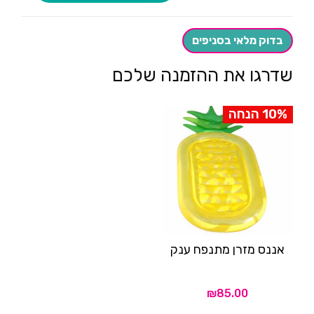
גלגל
ים
בצורת
דונאטס-חום
בדוק מלאי בסניפים
שדרגו את ההזמנה שלכם
10% הנחה
אננס מזרן מתנפח ענק
₪
85.00