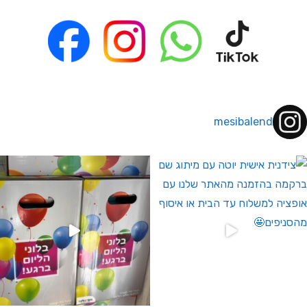
mesibalend
 לחברי מועדון ומצטרפים חדשים🤍