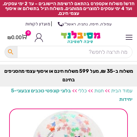
חדש! משלוח אקספרס בהתאם לרשימת היישובים – עד 2 ימי עסקים,
ועד 4 ימי עסקים למוצרים ממותגים. משלוח רגיל בתשלום או איסוף
עצמי חינם.
|
מועדון לקוחות
עפולה, חיפה, נתניה, ראשל"צ
0
₪
0.00
Cart
כ
ל
ה
ק
ט
משלוח ב-35 ₪, מעל 599 משלוח חינם או איסוף עצמי מהסניפים
ר
בחינם
ת
עמוד הבית
>>
חנות
>>
כללי
>>
בלוני קונפטי כוכבים צבעוני-5
יחידות