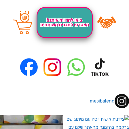
בואו להרוויח איתנו!
הצטרפו לתכנית השותפים
mesibalend
 לחברי מועדון ומצטרפים חדשים🤍