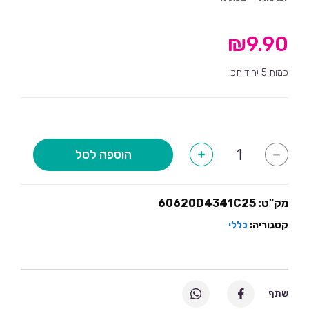
₪
9.90
כמות:5 יחידותכ
כמות
הוספה לסל
+
-
של
בלוני
קונפטי
כוכבים
צבעוני-5
מק"ט:
60620D4341C25
יחידות
קטגוריה:
כללי
שתף