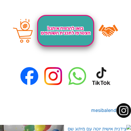
בואו להרוויח איתנו!
הצטרפו לתכנית השותפים
mesibalend
 לחברי מועדון ומצטרפים חדשים🤍