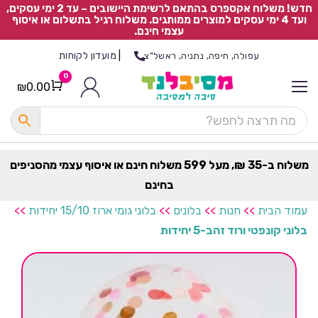
חדש! משלוח אקספרס בהתאם לרשימת היישובים – עד 2 ימי עסקים,
ועד 4 ימי עסקים למוצרים ממותגים. משלוח רגיל בתשלום או איסוף
עצמי חינם.
|
מועדון לקוחות
עפולה, חיפה, נתניה, ראשל"צ
0
₪
0.00
Cart
כ
ל
ה
ק
ט
משלוח ב-35 ₪, מעל 599 משלוח חינם או איסוף עצמי מהסניפים
ר
בחינם
ת
עמוד הבית
>>
חנות
>>
בלונים
>>
בלוני גומי ארוז 15/10 יחידות
>>
בלוני קונפטי ורוד זהב-5 יחידות