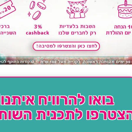
בואו להרוויח איתנו!
צטרפו לתכנית השות