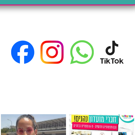
גילוי מין העובר רק במסיבלנד !! קיים
כוס נירוסטה ענקית שכול אחד צריך! קיימת באתר ובסני
המוצר הכי מבוקש ש