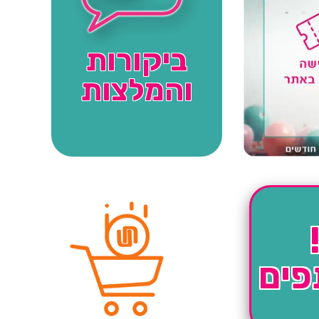
ביקורות
והמלצות
פים