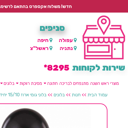
חדש! משלוח אקספרס בהתאם לרשימת היישובים – עד 2 ימי עסקים, ועד 4 ימי עסקים למוצרים ממותגים.
סניפים
עפולה
חיפה
נתניה
ראשל"צ
שירות לקוחות
8295*
מוצרי ראש השנה
מתנפחים לבריכה
חתונה
מסיבת רווקות
בלונים
עמוד הבית
>>
חנות
>>
בלונים
>>
בלוני גומי ארוז 15/10 יחידות