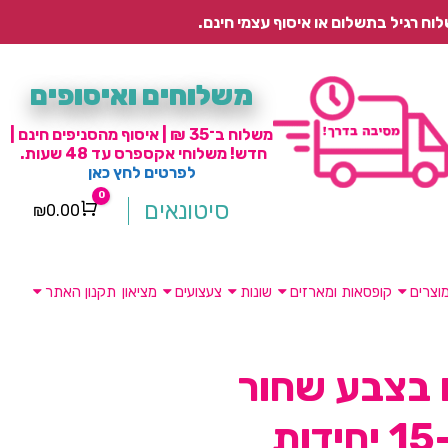
משלוחים ואיסופים
משלוח ב־35 ₪ | איסוף מהסניפים חינם |
חדש! משלוחי אקספרס עד 48 שעות.
לפרטים לחץ כאן
0
סיטונאים
₪
0.00
Cart
וצרים
קופסאות ומארזים
שונות
צעצועים
מציאון
תקנון האתר
 בצבע שחור
ת