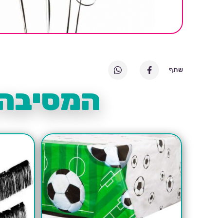
שתף
המסיבה 