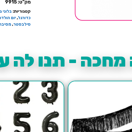
פסטל-15
מק"ט:
9915
יחידות
קטגוריות:
בלוני גומי א
כדורגל
,
יום הולד
סילבסטר
,
מסיבת
מחכה - תנו לה עו