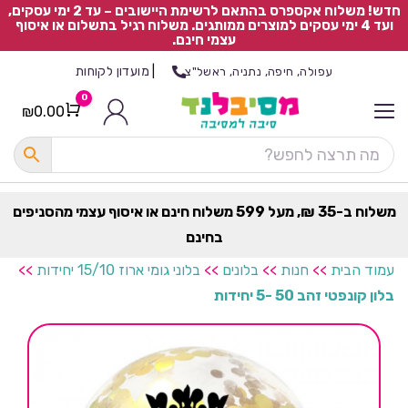
חדש! משלוח אקספרס בהתאם לרשימת היישובים – עד 2 ימי עסקים,
ועד 4 ימי עסקים למוצרים ממותגים. משלוח רגיל בתשלום או איסוף
עצמי חינם.
|
מועדון לקוחות
עפולה, חיפה, נתניה, ראשל"צ
0
₪
0.00
Cart
כ
ל
ה
ק
ט
משלוח ב-35 ₪, מעל 599 משלוח חינם או איסוף עצמי מהסניפים
ר
בחינם
ת
עמוד הבית
>>
חנות
>>
בלונים
>>
בלוני גומי ארוז 15/10 יחידות
>>
בלון קונפטי זהב 50 -5 יחידות