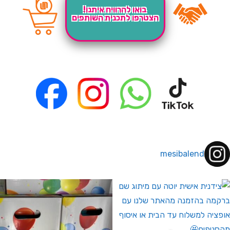
בואו להרוויח איתנו!
הצטרפו לתכנית השותפים
mesibalend
 לחברי מועדון ומצטרפים חדשים🤍