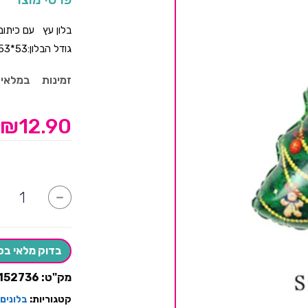
בלון עץ עם כיתוב RRY CHIRSTMAS
גודל הבלון:53*53
זמינות
במלאי
₪
12.90
כמות
-
של
בלון
עץ
כריסמס
בדוק מלאי בס
מק"ט:
152736
קטגוריות:
בלונים