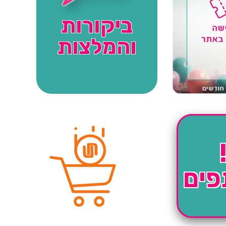
ביקורות
והמלצות
פים