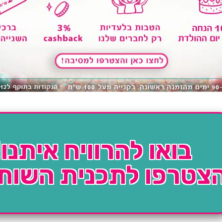
בואו להרוויח איתנו!
צטרפו לתכנית השות