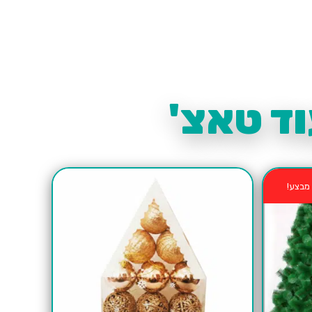
ד טאצ'
מבצע!