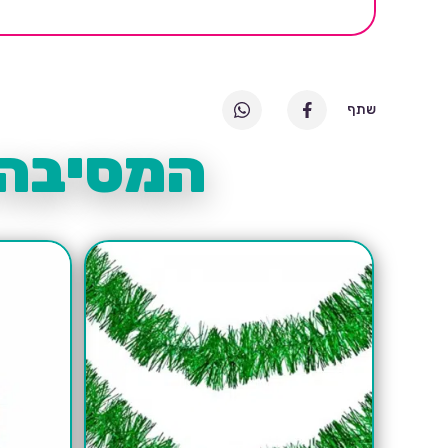
שתף
המסיבה 