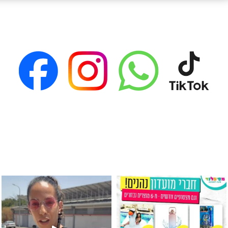
גילוי מין העובר רק במסיבלנד !! קיים
כוס נירוסטה ענקית שכול אחד צריך! קיימת באתר ובסני
המוצר הכי מבוקש ש