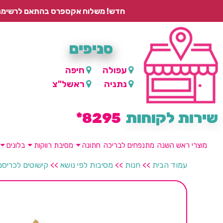
חדש! משלוח אקספרס בהתאם לרשימת היישובים – עד 2 ימי עסקים, ועד 4 ימי עסקים למוצרים ממותגים.
סניפים
עפולה
חיפה
נתניה
ראשל"צ
שירות לקוחות
8295*
מוצרי ראש השנה
מתנפחים לבריכה
חתונה
מסיבת רווקות
בלונים
עמוד הבית
>>
חנות
>>
מסיבות לפי נושא
>>
קישוטים לכריס