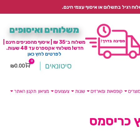
משלוחים ואיסופים
משלוח ב־35 ₪ | איסוף מהסניפים חינם |
חדש! משלוחי אקספרס עד 48 שעות.
לפרטים לחץ כאן
0
סיטונאים
₪
0.00
Cart
וצרים
קופסאות ומארזים
שונות
צעצועים
מציאון
תקנון האתר
ץ כריסמס