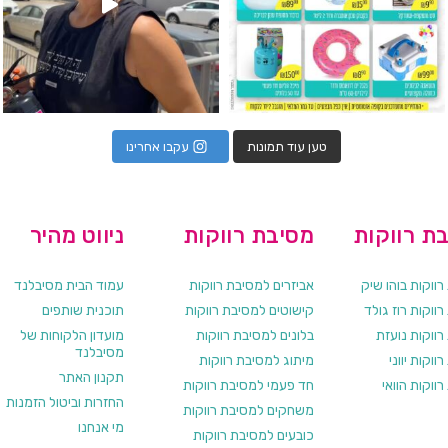
טען עוד תמונות
עקבו אחרינו
ת רווקות
מסיבת רווקות
ניווט מהיר
ווקות בוהו שיק
אביזרים למסיבת רווקות
עמוד הבית מסיבלנד
ווקות רוז גולד
קישוטים למסיבת רווקות
תוכנית שותפים
רווקות נועזת
בלונים למסיבת רווקות
מועדון הלקוחות של
מסיבלנד
ווקות יווני
מיתוג למסיבת רווקות
תקנון האתר
ווקות הוואי
חד פעמי למסיבת רווקות
החזרות וביטול הזמנות
משחקים למסיבת רווקות
מי אנחנו
כובעים למסיבת רווקות