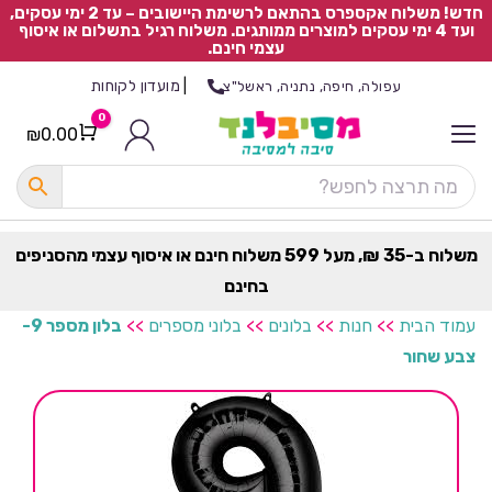
חדש! משלוח אקספרס בהתאם לרשימת היישובים – עד 2 ימי עסקים,
ועד 4 ימי עסקים למוצרים ממותגים. משלוח רגיל בתשלום או איסוף
עצמי חינם.
|
מועדון לקוחות
עפולה, חיפה, נתניה, ראשל"צ
0
₪
0.00
Cart
כ
ל
ה
ק
ט
משלוח ב-35 ₪, מעל 599 משלוח חינם או איסוף עצמי מהסניפים
ר
בחינם
ת
עמוד הבית
>>
חנות
>>
בלונים
>>
בלוני מספרים
>>
בלון מספר 9-
צבע שחור