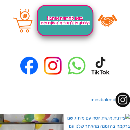
בואו להרוויח איתנו!
הצטרפו לתכנית השותפים
mesibalend
 לחברי מועדון ומצטרפים חדשים🤍