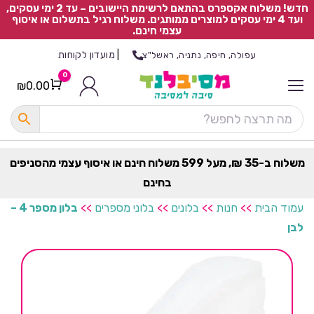
חדש! משלוח אקספרס בהתאם לרשימת היישובים – עד 2 ימי עסקים,
ועד 4 ימי עסקים למוצרים ממותגים. משלוח רגיל בתשלום או איסוף
עצמי חינם.
|
מועדון לקוחות
עפולה, חיפה, נתניה, ראשל"צ
0
₪
0.00
Cart
כ
ל
ה
ק
ט
משלוח ב-35 ₪, מעל 599 משלוח חינם או איסוף עצמי מהסניפים
ר
בחינם
ת
עמוד הבית
>>
חנות
>>
בלונים
>>
בלוני מספרים
>>
בלון מספר 4 –
לבן