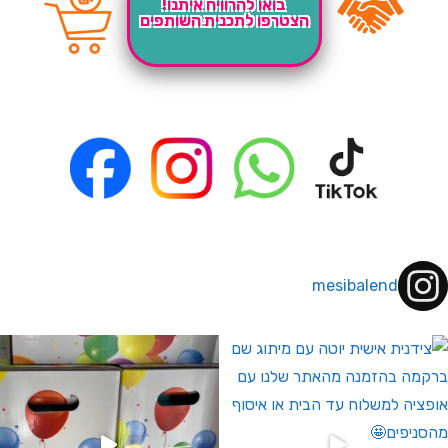
בואו להרוויח איתנו!
הצטרפו לתכנית השותפים
mesibalend
 לחברי מועדון ומצטרפים חדשים🤍