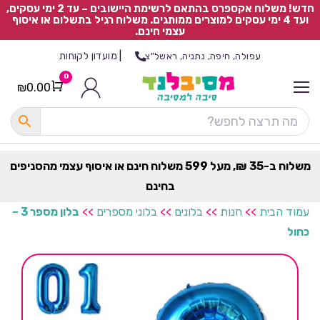
חדש! משלוח אקספרס בהתאם לרשימת היישובים – עד 2 ימי עסקים,
ועד 4 ימי עסקים למוצרים ממותגים. משלוח רגיל בתשלום או איסוף
עצמי חינם.
|
מועדון לקוחות
עפולה, חיפה, נתניה, ראשל"צ
0
₪
0.00
Cart
כ
ל
ה
ק
ט
משלוח ב-35 ₪, מעל 599 משלוח חינם או איסוף עצמי מהסניפים
ר
בחינם
ת
עמוד הבית
>>
חנות
>>
בלונים
>>
בלוני מספרים
>>
בלון מספר 3 –
כחול