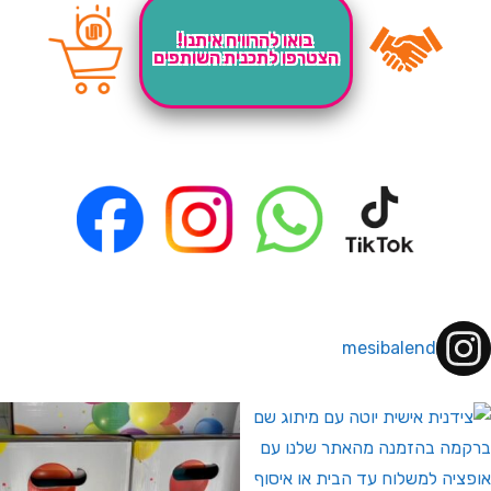
בואו להרוויח איתנו!
הצטרפו לתכנית השותפים
mesibalend
 לחברי מועדון ומצטרפים חדשים🤍