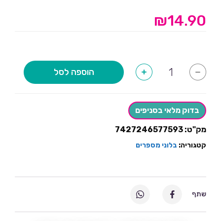
₪
14.90
כמות
הוספה לסל
+
-
של
בלון
מספר
3
-
בדוק מלאי בסניפים
כחול
מק"ט:
7427246577593
קטגוריה:
בלוני מספרים
שתף