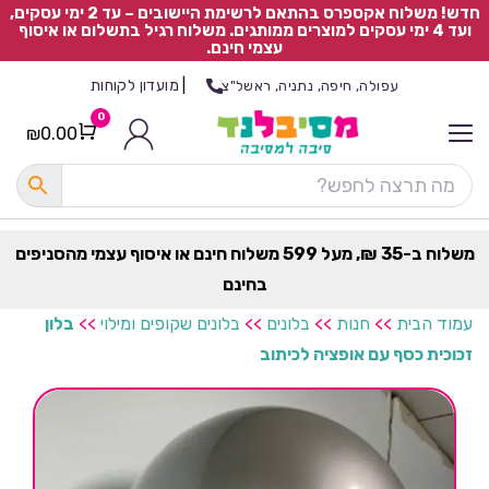
חדש! משלוח אקספרס בהתאם לרשימת היישובים – עד 2 ימי עסקים,
ועד 4 ימי עסקים למוצרים ממותגים. משלוח רגיל בתשלום או איסוף
עצמי חינם.
|
מועדון לקוחות
עפולה, חיפה, נתניה, ראשל"צ
0
₪
0.00
Cart
כ
ל
ה
ק
ט
משלוח ב-35 ₪, מעל 599 משלוח חינם או איסוף עצמי מהסניפים
ר
בחינם
ת
עמוד הבית
>>
חנות
>>
בלונים
>>
בלונים שקופים ומילוי
>>
בלון
זכוכית כסף עם אופציה לכיתוב