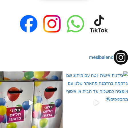
mesibalend
 לחברי מועדון ומצטרפים חדשים🤍