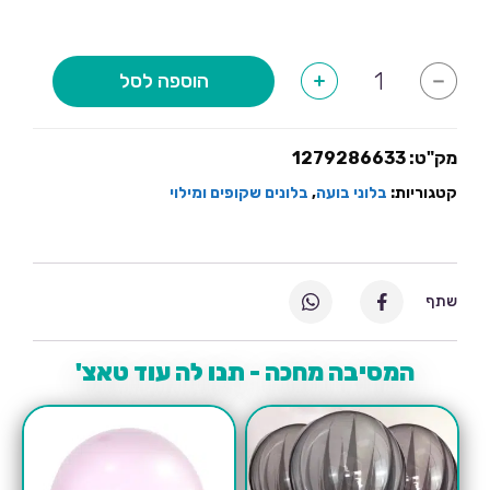
כמות
הוספה לסל
+
-
של
בלון
זכוכית
כסף
עם
מק"ט:
1279286633
אופציה
לכיתוב
קטגוריות:
בלוני בועה
,
בלונים שקופים ומילוי
שתף
המסיבה מחכה - תנו לה עוד טאצ'