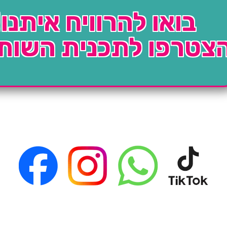
בואו להרוויח איתנו!
צטרפו לתכנית השות