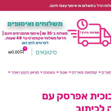
משלוחים ואיסופים
משלוח ב־35 ₪ | איסוף מהסניפים חינם |
חדש! משלוחי אקספרס עד 48 שעות.
לפרטים לחץ כאן
0
סיטונאים
₪
0.00
Cart
וצרים
קופסאות ומארזים
שונות
צעצועים
מציאון
תקנון האתר
כוכית אפרסק עם
 לכיתוב