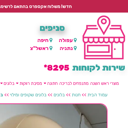
חדש! משלוח אקספרס בהתאם לרשימת היישובים – עד 2 ימי עסקים, ועד 4 ימי עסקים למוצרים ממותגים.
סניפים
עפולה
חיפה
נתניה
ראשל"צ
שירות לקוחות
8295*
מוצרי ראש השנה
מתנפחים לבריכה
חתונה
מסיבת רווקות
בלונים
עמוד הבית
>>
חנות
>>
בלונים
>>
בלונים שקופים ומילוי
>>
בל