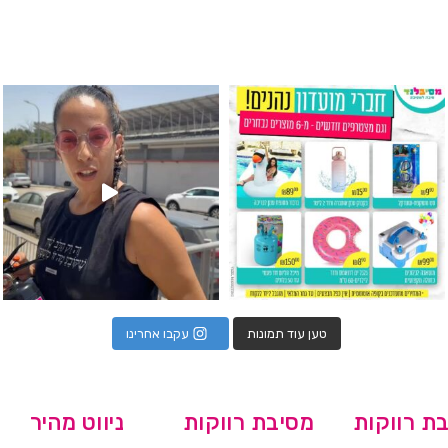
גילוי מין העובר רק במסיבלנד !! קיים
כוס נירוסטה ענקית שכול אחד צריך! קיימת באתר ובסני
המוצר הכי מבוקש ש
טען עוד תמונות
עקבו אחרינו
ת רווקות
מסיבת רווקות
ניווט מהיר