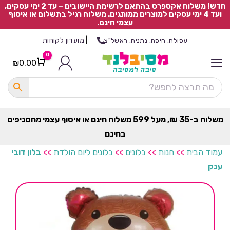
חדש! משלוח אקספרס בהתאם לרשימת היישובים – עד 2 ימי עסקים,
ועד 4 ימי עסקים למוצרים ממותגים. משלוח רגיל בתשלום או איסוף
עצמי חינם.
|
מועדון לקוחות
עפולה, חיפה, נתניה, ראשל"צ
0
₪
0.00
Cart
כ
ל
ה
ק
ט
משלוח ב-35 ₪, מעל 599 משלוח חינם או איסוף עצמי מהסניפים
ר
בחינם
ת
עמוד הבית
>>
חנות
>>
בלונים
>>
בלונים ליום הולדת
>>
בלון דובי
ענק