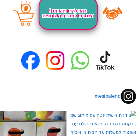
בואו להרוויח איתנו!
הצטרפו לתכנית השותפים
mesibalend
 לחברי מועדון ומצטרפים חדשים🤍