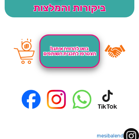
ביקורות והמלצות
בואו להרוויח איתנו!
הצטרפו לתכנית השותפים
mesibalend