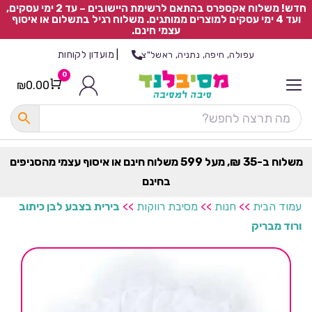
חדש! משלוח אקספרס בהתאם לרשימת היישובים – עד 2 ימי עסקים,
ועד 4 ימי עסקים למוצרים ממותגים. משלוח רגיל בתשלום או איסוף
עצמי חינם.
|
מועדון לקוחות
עפולה, חיפה, נתניה, ראשל"צ
0
₪
0.00
Cart
כ
ל
ה
ק
ט
משלוח ב-35 ₪, מעל 599 משלוח חינם או איסוף עצמי מהסניפים
ר
בחינם
ת
עמוד הבית
>>
חנות
>>
מסיבת רווקות
>>
בירית בצבע לבן כיתוב
ורוד מבריק