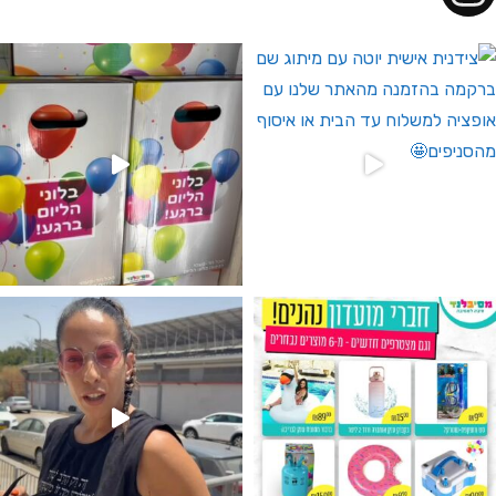
 לחברי מועדון ומצטרפים חדשים🤍
גילוי מין העובר רק במסיבלנד !! קיים