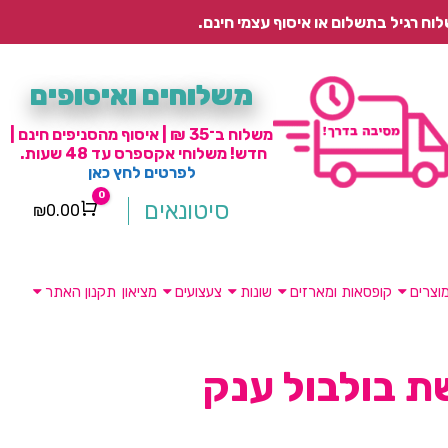
משלוחים ואיסופים
משלוח ב־35 ₪ | איסוף מהסניפים חינם |
חדש! משלוחי אקספרס עד 48 שעות.
לפרטים לחץ כאן
0
סיטונאים
₪
0.00
Cart
וצרים
קופסאות ומארזים
שונות
צעצועים
מציאון
תקנון האתר
 בולבול ענק