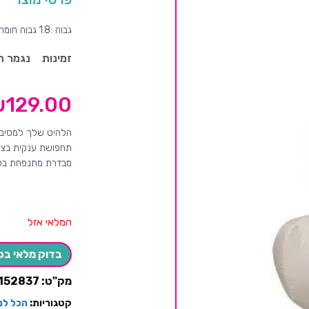
גבוה :1.8 גבוה חומר : פוליאסטר מגיע עם מכשיר לניפוח ללא בטריות
זמינות
נגמר ה
₪
129.00
הלהיט שלך למסיבת 
תחפושת ענקית בצור
מבדרת מתנפחת בקל
המלאי אזל
בדוק מלאי בס
מק"ט:
152837
קטגוריות:
הכל למ