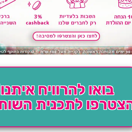
בואו להרוויח איתנו!
צטרפו לתכנית השות