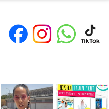
גילוי מין העובר רק במסיבלנד !! קיים
כוס נירוסטה ענקית שכול אחד צריך! קיימת באתר ובסני
המוצר הכי מבוקש ש