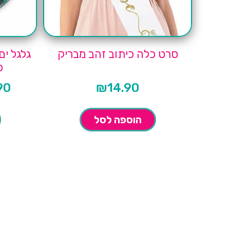
סרט כלה כיתוב זהב מבריק
גלגל ים
כ
90
₪
14.90
המחיר
הנוכחי
הוא:
₪29.90.
הוספה לסל