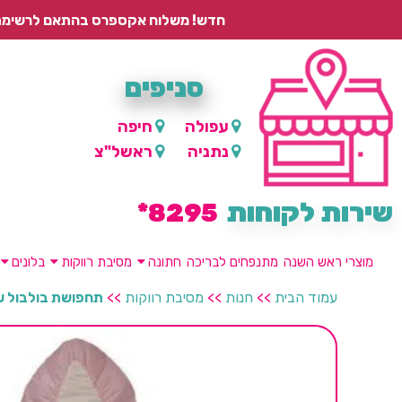
חדש! משלוח אקספרס בהתאם לרשימת היישובים – עד 2 ימי עסקים, ועד 4 ימי עסקים למוצרים ממותגים.
סניפים
עפולה
חיפה
נתניה
ראשל"צ
שירות לקוחות
8295*
מוצרי ראש השנה
מתנפחים לבריכה
חתונה
מסיבת רווקות
בלונים
עמוד הבית
>>
חנות
>>
מסיבת רווקות
>>
תחפושת בולבול ע