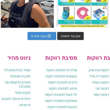
טען עוד תמונות
עקבו אחרינו
ת רווקות
מסיבת רווקות
ניווט מהיר
ווקות בוהו שיק
אביזרים למסיבת רווקות
עמוד הבית מסיבלנד
ווקות רוז גולד
קישוטים למסיבת רווקות
תוכנית שותפים
רווקות נועזת
בלונים למסיבת רווקות
מועדון הלקוחות של
מסיבלנד
ווקות יווני
מיתוג למסיבת רווקות
תקנון האתר
ווקות הוואי
חד פעמי למסיבת רווקות
החזרות וביטול הזמנות
משחקים למסיבת רווקות
מי אנחנו
כובעים למסיבת רווקות