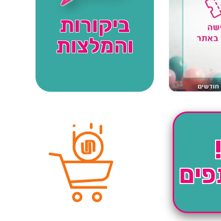
ביקורות
והמלצות
פים