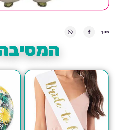
שתף
המסיבה 