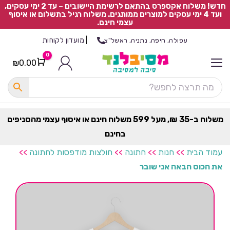
חדש! משלוח אקספרס בהתאם לרשימת היישובים – עד 2 ימי עסקים,
ועד 4 ימי עסקים למוצרים ממותגים. משלוח רגיל בתשלום או איסוף
עצמי חינם.
|
מועדון לקוחות
עפולה, חיפה, נתניה, ראשל"צ
0
₪
0.00
Cart
כ
ל
ה
ק
ט
משלוח ב-35 ₪, מעל 599 משלוח חינם או איסוף עצמי מהסניפים
ר
בחינם
ת
עמוד הבית
>>
חנות
>>
חתונה
>>
חולצות מודפסות לחתונה
>>
את הכוס הבאה אני שובר