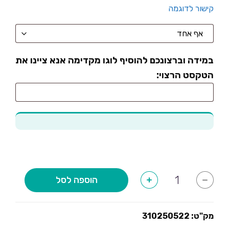
קישור לדוגמה
במידה וברצונכם להוסיף לוגו מקדימה אנא ציינו את
הטקסט הרצוי:
כמות
הוספה לסל
+
-
של
את
הכוס
הבאה
אני
מק"ט:
310250522
שובר