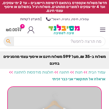
חדש! משלוח אקספרס בהתאם לרשימת היישובים – עד 2 ימי עסקים,
ועד 4 ימי עסקים למוצרים ממותגים. משלוח רגיל בתשלום או איסוף
עצמי חינם.
|
מועדון לקוחות
עפולה, חיפה, נתניה, ראשל"צ
0
₪
0.00
Cart
כ
ל
ה
ק
ט
משלוח ב-35 ₪, מעל 599 משלוח חינם או איסוף עצמי מהסניפים
ר
בחינם
ת
עמוד הבית
>>
חנות
>>
חתונה
>>
חולצות מודפסות לחתונה
>>
אראלה אל תתקשרי אני כבר זכיתי