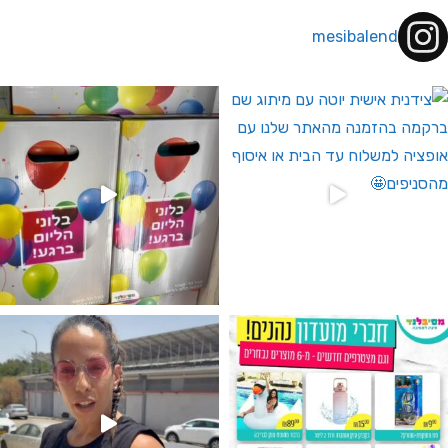
mesibalend
 לחברי מועדון ומצטרפים חדשים🤍
גילוי מין העובר רק במסיבלנד !! קיים