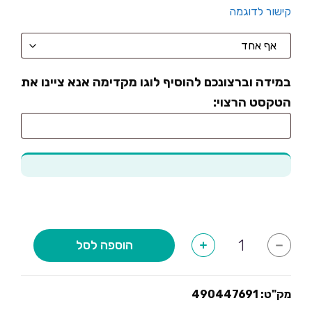
קישור לדוגמה
במידה וברצונכם להוסיף לוגו מקדימה אנא ציינו את
הטקסט הרצוי:
כמות
הוספה לסל
+
-
של
אראלה
אל
תתקשרי
אני
מק"ט:
490447691
כבר