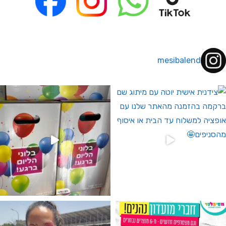
mesibalend
 לחברי מועדון ומצטרפים חדשים🤍
גילוי מין העובר רק במסיבלנד !! קיים