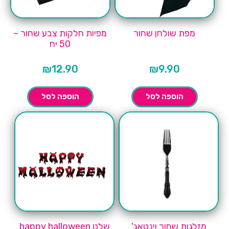
מפת שולחן שחור
מפיות חלקות צבע שחור –
50 יח
₪
12.90
₪
9.90
הוספה לסל
הוספה לסל
מזלגות שחור וינטאג'
שלט happy halloween