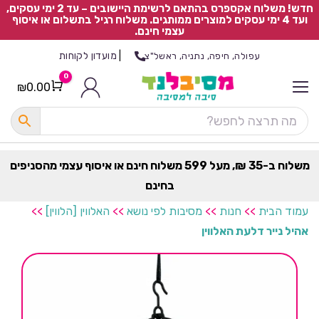
חדש! משלוח אקספרס בהתאם לרשימת היישובים – עד 2 ימי עסקים,
ועד 4 ימי עסקים למוצרים ממותגים. משלוח רגיל בתשלום או איסוף
עצמי חינם.
|
מועדון לקוחות
עפולה, חיפה, נתניה, ראשל"צ
0
₪
0.00
Cart
כ
ל
ה
ק
ט
משלוח ב-35 ₪, מעל 599 משלוח חינם או איסוף עצמי מהסניפים
ר
בחינם
ת
עמוד הבית
>>
חנות
>>
מסיבות לפי נושא
>>
האלווין [הלווין]
>>
אהיל נייר דלעת האלווין