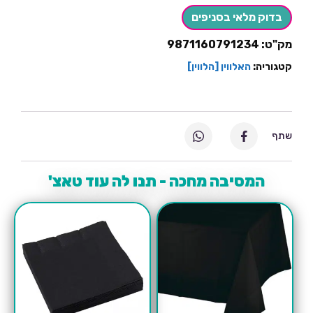
דלעת
האלווין
בדוק מלאי בסניפים
מק"ט:
9871160791234
קטגוריה:
האלווין [הלווין]
שתף
המסיבה מחכה - תנו לה עוד טאצ'