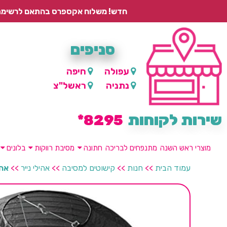
חדש! משלוח אקספרס בהתאם לרשימת היישובים – עד 2 ימי עסקים, ועד 4 ימי עסקים למוצרים ממותגים.
סניפים
עפולה
חיפה
נתניה
ראשל"צ
שירות לקוחות
8295*
מוצרי ראש השנה
מתנפחים לבריכה
חתונה
מסיבת רווקות
בלונים
עמוד הבית
>>
חנות
>>
קישוטים למסיבה
>>
אהילי נייר
>>
אהיל