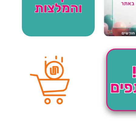
והמלצות
פים