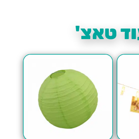
ד טאצ'