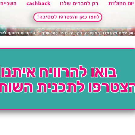
בואו להרוויח איתנו!
צטרפו לתכנית השות