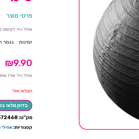
פרטי מוצר
אהיל נייר לקישוט 
זמינות
נגמר ה
₪
9.90
אהיל נייר אורז שחור – 0
המלאי אזל
בדוק מלאי בס
מק"ט:
572468
קטגוריות:
אהילי נ