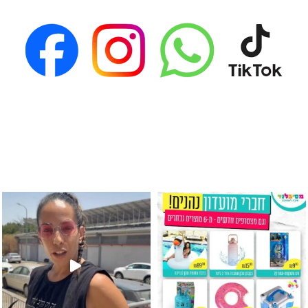
גילוי מין העובר רק במסיבלנד !! קיים
כוס נירוסטה ענקית שכול אחד צריך! קיימת באתר ובסני
המוצר הכי מבוקש ש