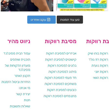
טען עוד תמונות
עקבו אחרינו
ת רווקות
מסיבת רווקות
ניווט מהיר
ווקות בוהו שיק
אביזרים למסיבת רווקות
עמוד הבית מסיבלנד
ווקות רוז גולד
קישוטים למסיבת רווקות
תוכנית שותפים
רווקות נועזת
בלונים למסיבת רווקות
מועדון הלקוחות של
מסיבלנד
ווקות יווני
מיתוג למסיבת רווקות
תקנון האתר
ווקות הוואי
חד פעמי למסיבת רווקות
החזרות וביטול הזמנות
משחקים למסיבת רווקות
מי אנחנו
כובעים למסיבת רווקות
יצירת קשר
מתנפחים למסיבת רווקות
חנות
שאלות ותשובות