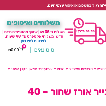
משלוחים ואיסופים
משלוח ב־35 ₪ | איסוף מהסניפים חינם |
חדש! משלוחי אקספרס עד 48 שעות.
לפרטים לחץ כאן
0
סיטונאים
₪
0.00
Cart
וצרים
קופסאות ומארזים
שונות
צעצועים
מציאון
תקנון האתר
אהיל נייר אורז שחור – 40