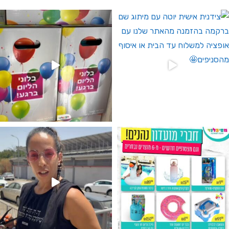
 לחברי מועדון ומצטרפים חדשים🤍
גילוי מין העובר רק במסיבלנד !! קיים