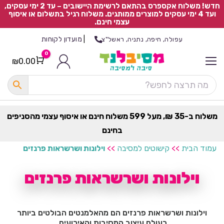
חדש! משלוח אקספרס בהתאם לרשימת היישובים – עד 2 ימי עסקים,
ועד 4 ימי עסקים למוצרים ממותגים. משלוח רגיל בתשלום או איסוף
עצמי חינם.
|
מועדון לקוחות
עפולה, חיפה, נתניה, ראשל"צ
0
₪
0.00
Cart
כ
ל
ה
ק
ט
משלוח ב-35 ₪, מעל 599 משלוח חינם או איסוף עצמי מהסניפים
ר
בחינם
ת
עמוד הבית
>>
קישוטים למסיבה
>>
וילונות ושרשראות פרנזים
וילונות ושרשראות פרנזים
וילונות ושרשראות פרנזים הם מהאלמנטים הבולטים ביותר
בעולם עיצוב המסיבות והאירועים.