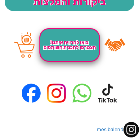
ביקורות והמלצות
בואו להרוויח איתנו!
הצטרפו לתכנית השותפים
mesibalend