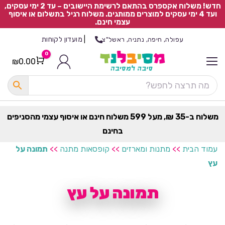
חדש! משלוח אקספרס בהתאם לרשימת היישובים – עד 2 ימי עסקים,
ועד 4 ימי עסקים למוצרים ממותגים. משלוח רגיל בתשלום או איסוף
עצמי חינם.
|
מועדון לקוחות
עפולה, חיפה, נתניה, ראשל"צ
0
₪
0.00
Cart
כ
ל
ה
ק
ט
משלוח ב-35 ₪, מעל 599 משלוח חינם או איסוף עצמי מהסניפים
ר
בחינם
ת
עמוד הבית
>>
מתנות ומארזים
>>
קופסאות מתנה
>>
תמונה על
עץ
תמונה על עץ