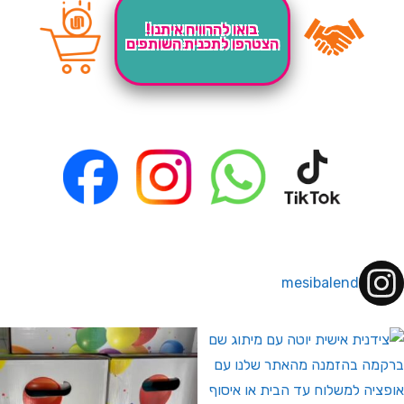
בואו להרוויח איתנו!
הצטרפו לתכנית השותפים
mesibalend
 לחברי מועדון ומצטרפים חדשים🤍