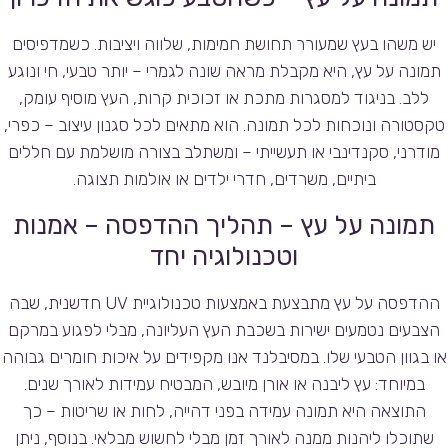
יש משהו בעץ שמעורר תחושת חמימות, שלווה ויציבות. כשמדפיסים
תמונה על עץ, היא מקבלת מראה שונה לגמרי – יותר טבעי, חי ונוגע
ללב. בניגוד למסגרות מתכת או זכוכית קרות, העץ מוסיף עומק,
טקסטורה ונוכחות לכל תמונה. הוא מתאים לכל סגנון עיצוב – כפרי,
מודרני, סקנדינבי או תעשייתי – ומשתלב בצורה מושלמת עם חללים
ביתיים, משרדים, חדרי ילדים או אולמות תצוגה.
תמונה על עץ – תהליך ההדפסה – אמנות
וטכנולוגיה יחד
ההדפסה על עץ מתבצעת באמצעות טכנולוגיית UV חדשנית, שבה
הצבעים נטמעים ישירות בשכבת העץ העליונה, מבלי לפגוע במרקם
או בגוון הטבעי שלו. במסיבלנד אנו מקפידים על איכות חומרים גבוהה
במיוחד: עץ ליבנה או אורן מיובש, המבטיח עמידות לאורך שנים.
התוצאה היא תמונה עמידה בפני דהייה, לחות או שריטות – כך
שתוכלו ליהנות ממנה לאורך זמן מבלי לחשוש מבלאי. בנוסף, ניתן