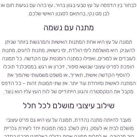
לבחור בין הדפסה על עץ טבעי בגוון בהיר, עץ כהה עם נגיעות חום או
לבן מט נקי, בהתאם לסגנון האישי שלכם.
מתנה עם נשמה
תמונה על עץ היא אחת המתנות האישיות והמרגשות ביותר שניתן
להעניק. היא מושלמת לימי הולדת, ימי נישואין, מתנות לחגים, מתנות
לעובדים או למורים, ואפילו כמתנה רומנטית עם הקדשה. כל תמונה
הופכת לפריט עיצובי שנושא סיפור, זיכרון או רגש. במסיבלנד תוכלו
להוסיף הקדשה אישית, תאריך, או משפט משמעותי שיהפוך את
המתנה לאישית ומיוחדת עוד יותר. אין שתי תמונות זהות – כל הדפס
מקבל את הטקסטורה והגוון הייחודיים של לוח העץ עליו הוא נוצר.
שילוב עיצובי מושלם לכל חלל
מעבר להיותה מתנה נהדרת, תמונה על עץ היא גם פריט עיצובי
מושלם לבית או לעסק. ניתן לשלב כמה תמונות יחד ליצירת גלריית
קיר מרהיבה, או לתלות תמונה אחת גדולה כאלמנט מרכזי בחדר.